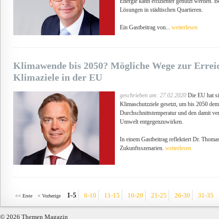
Energie kann effizienter genutzt werden. Be
Lösungen in städtischen Quartieren.
Ein Gastbeitrag von...
weiterlesen
Klimawende bis 2050? Mögliche Wege zur Erreic
Klimaziele in der EU
geschrieben am: 27.02.2020
Die EU hat si
Klimaschutzziele gesetzt, um bis 2050 dem
Durchschnittstemperatur und den damit ver
Umwelt entgegenzuwirken.
In einem Gastbeitrag reflektiert Dr. Thoma
Zukunftsszenarien.
weiterlesen
1-5
6-10
11-15
16-20
21-25
26-30
31-35
<< Erste
< Vorherige
© 2026 Themen Magazin