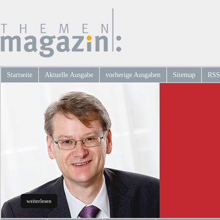
Startseite
Aktuelle Ausgabe
vorherige Ausgaben
Sitemap
RSS
weiterlesen