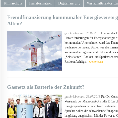
Klimaschutz
Transformation
Digitalisierung
Wirtschaftsfaktor En
Fremdfinanzierung kommunaler Energieversorger
Alten?
geschrieben am: 26.07.2013
Die mit der E
Herausforderungen für Energieversorger s
kommunalen Unternehmen wird das Thema
Stellenwert erhalten. Bisher war die Finan
kommunalen Eigentümerstruktur und des st
„Selbstläufer“. Banken und Sparkassen zeig
Risikoaufschläge...
weiterlesen
Gasnetz als Batterie der Zukunft?
geschrieben am: 26.07.2013
Für Dr. Const
Vorstands der Mainova AG ist die Erfors
Energiespeichern ein wichtiger Bestandtei
Speicher sollen die schwankende Einspeis
langfristig ausgleichen. Mit der Power to