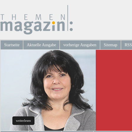
Startseite
Aktuelle Ausgabe
vorherige Ausgaben
Sitemap
RSS
weiterlesen