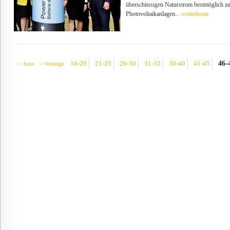
überschüssigen Naturstrom bestmöglich zu
Photovoltaikanlagen...
weiterlesen
46-
16-20
21-25
26-30
31-35
36-40
41-45
<< Erste
< Vorherige