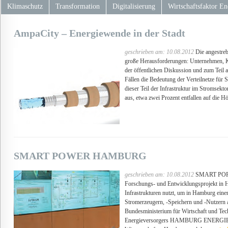
Klimaschutz
Transformation
Digitalisierung
Wirtschaftsfaktor En
AmpaCity – Energiewende in der Stadt
geschrieben am: 10.08.2012
Die angestrebt
große Herausforderungen: Unternehmen, K
der öffentlichen Diskussion und zum Teil au
Fällen die Bedeutung der Verteilnetze für
dieser Teil der Infrastruktur im Stromsekt
aus, etwa zwei Prozent entfallen auf die H
SMART POWER HAMBURG
geschrieben am: 10.08.2012
SMART POPW
Forschungs- und Entwicklungsprojekt in H
Infrastrukturen nutzt, um in Hamburg eine
Stromerzeugern, -Speichern und -Nutzern
Bundesministerium für Wirtschaft und Tech
Energieversorgers HAMBURG ENERGIE 