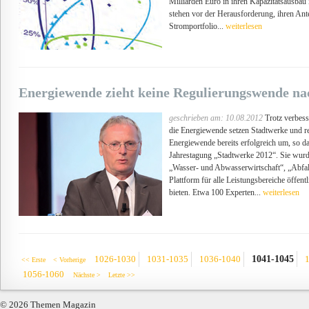
Milliarden Euro in ihren Kapazitätsausbau
stehen vor der Herausforderung, ihren Ante
Stromportfolio...
weiterlesen
Energiewende zieht keine Regulierungswende na
geschrieben am: 10.08.2012
Trotz verbes
die Energiewende setzen Stadtwerke und re
Energiewende bereits erfolgreich um, s
Jahrestagung „Stadtwerke 2012“. Sie wurde
„Wasser- und Abwasserwirtschaft“, „Abfa
Plattform für alle Leistungsbereiche öffe
bieten. Etwa 100 Experten...
weiterlesen
1041-1045
1026-1030
1031-1035
1036-1040
<< Erste
< Vorherige
1056-1060
Nächste >
Letzte >>
© 2026 Themen Magazin