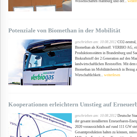
Wissenschaften Hamburg und der...
weiter
Potenziale von Biomethan in der Mobilität
geschrieben am: 10.08.2012
CO2-neutral, g
Biomethan als Kraftstoff. VERBIO AG, ein 
Produktionsstätten in Brandenburg und Sach
Biokraftstoff der 2.Generation auf den Mark
landwirtschaftlichen Reststoffen. Mit dem
Biomethan im Mobilitätsbereich in Bezug 
Wirtschaftlichkeit...
weiterlesen
Kooperationen erleichtern Umstieg auf Erneuer
geschrieben am: 10.08.2012
Deutsche Stad
der gesamt installierten Erneuerbaren-Ene
2020 voraussichtlich auf rund 111 GW stei
Gesamtproduktion halten zu können, müsst