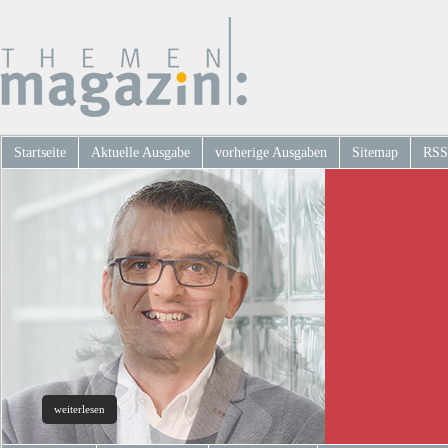
Startseite
Aktuelle Ausgabe
vorherige Ausgaben
Sitemap
RSS
weiterlesen