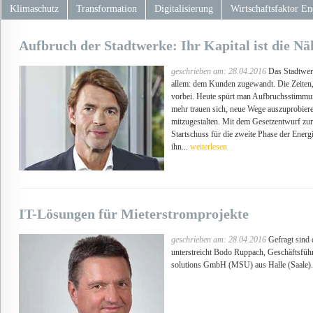
Klimaschutz
Transformation
Digitalisierung
Wirtschaftsfaktor En
Aufbruch der Stadtwerke: Ihr Kapital ist die 
geschrieben am: 28.04.2016
Das Stadtwerk
allem: dem Kunden zugewandt. Die Zeiten, 
vorbei. Heute spürt man Aufbruchsstimmu
mehr trauen sich, neue Wege auszuprobiere
mitzugestalten. Mit dem Gesetzentwurf zur 
Startschuss für die zweite Phase der Ener
ihn...
weiterlesen
IT-Lösungen für Mieterstromprojekte
geschrieben am: 28.04.2016
Gefragt sind 
unterstreicht Bodo Ruppach, Geschäftsfü
solutions GmbH (MSU) aus Halle (Saale)