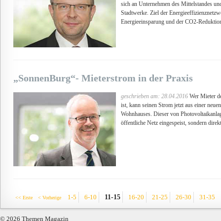
sich an Unternehmen des Mittelstandes un
Stadtwerke. Ziel der Energieeffizienznetzwe
Energieeinsparung und der CO2-Reduktio
„SonnenBurg“- Mieterstrom in der Praxis
geschrieben am: 28.04.2016
Wer Mieter d
ist, kann seinen Strom jetzt aus einer neu
Wohnhauses. Dieser von Photovoltaikanlag
öffentliche Netz eingespeist, sondern direk
11-15
1-5
6-10
16-20
21-25
26-30
31-35
<< Erste
< Vorherige
© 2026 Themen Magazin