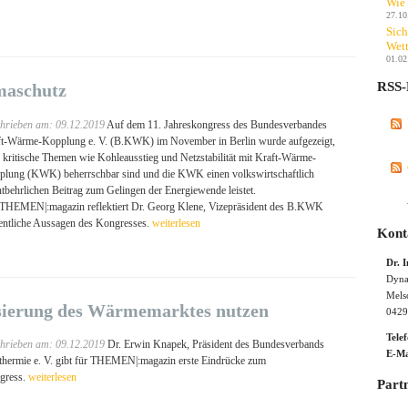
Wie 
27.10
Sich
Wett
01.02
RSS-
imaschutz
hrieben am: 09.12.2019
Auf dem 11. Jahreskongress des Bundesverbandes
t-Wärme-Kopplung e. V. (B.KWK) im November in Berlin wurde aufgezeigt,
 kritische Themen wie Kohleausstieg und Netzstabilität mit Kraft-Wärme-
lung (KWK) beherrschbar sind und die KWK einen volkswirtschaftlich
tbehrlichen Beitrag zum Gelingen der Energiewende leistet.
THEMEN|:magazin reflektiert Dr. Georg Klene, Vizepräsident des B.KWK
ntliche Aussagen des Kongresses.
weiterlesen
Kont
Dr. 
Dyna
Mels
sierung des Wärmemarktes nutzen
0429
Tele
hrieben am: 09.12.2019
Dr. Erwin Knapek, Präsident des Bundesverbands
E-Ma
hermie e. V. gibt für THEMEN|:magazin erste Eindrücke zum
gress.
weiterlesen
Part