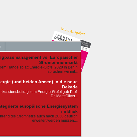
Neue Ausgabe!
n
ngpassmanagement vs. Europäischer
Strombinnenmarkt
dem Handelsblatt Energie-Gipfel 2020 in Berlin
sprachen wir mit...
nergie (und beiden Armen) in die neue
Dekade
iskussionsbeitrag zum Energie-Gipfel gab Prof.
Dr. Marc Oliver...
ntegrierte europäische Energiesystem
im Blick
rend die Stromnetze auch nach 2030 deutlich
erweitert werden müssen,...