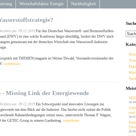
sierung
Wirtschaftsfaktor Energie
Nachhaltigkeit
asserstoffstrategie?
Such
hrieben am: 09.12.2019
Für den Deutschen Wasserstoff- und Brennstoffzellen-
and (DWV) ist eine solche Konferenz längst überfällig, fordert der DWV doch
 langem gemeinsam mit der deutschen Wirtschaft eine Wasserstoff-Industrie-
Kate
tegie.
Kli
espräch mit THEMEN|:magazin ist Werner Diwald, Vorstandsvorsitzender des
Tran
V.
weiterlesen
Digi
Wirt
Nach
Meis
 - Missing Link der Energiewende
SEP
30.04
hrieben am: 09.12.2019
Ein Schwerpunkt sind innovative Lösungen zur
Gree
giewende mit dem Blick auf die Industrie. Das hierbei nicht zuletzt die Politik
und
prechende Rahmenbedingungen setzen muss, unterstreicht Thomas P. Wagner,
20.01
 der GETEC Group in seinem Gastbeitrag.
weiterlesen
Smar
Über
20.06