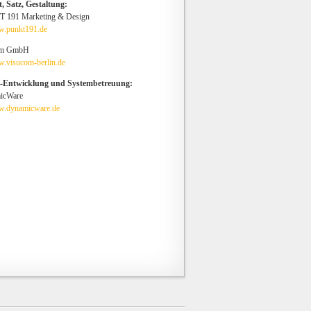
, Satz, Gestaltung:
 191 Marketing & Design
.punkt191.de
om GmbH
.visucom-berlin.de
e-Entwicklung und Systembetreuung:
icWare
.dynamicware.de