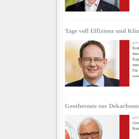
Tage voll Effizienz und Kl
gesc
Kraf
dass
Kopp
unen
Für 
wese
Geothermie zur Dekarboni
gesc
Geot
Kon