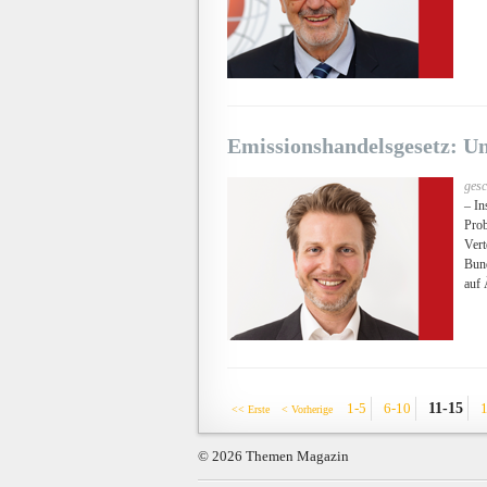
Emissionshandelsgesetz: U
gesc
– In
Prob
Vert
Bund
auf
11-15
1-5
6-10
<< Erste
< Vorherige
© 2026 Themen Magazin