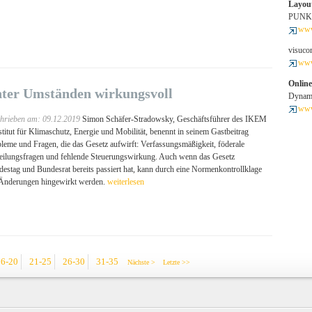
Layout
PUNKT
www
visuc
www
Onlin
nter Umständen wirkungsvoll
Dynam
www
hrieben am: 09.12.2019
Simon Schäfer-Stradowsky, Geschäftsführer des IKEM
stitut für Klimaschutz, Energie und Mobilität, benennt in seinem Gastbeitrag
leme und Fragen, die das Gesetz aufwirft: Verfassungsmäßigkeit, föderale
eilungsfragen und fehlende Steuerungswirkung. Auch wenn das Gesetz
estag und Bundesrat bereits passiert hat, kann durch eine Normenkontrollklage
 Änderungen hingewirkt werden.
weiterlesen
16-20
21-25
26-30
31-35
Nächste >
Letzte >>