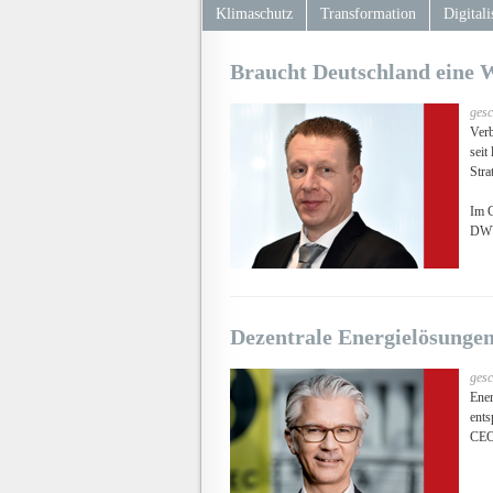
Klimaschutz
Transformation
Digitali
Braucht Deutschland eine W
gesc
Verb
seit
Stra
Im G
DW
Dezentrale Energielösungen
gesc
Ener
ents
CEO