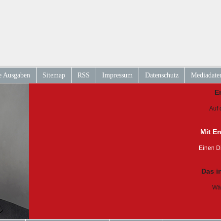
e Ausgaben
Sitemap
RSS
Impressum
Datenschutz
Mediadate
E
Auf 
Mit E
Einen D
Das i
Wäh