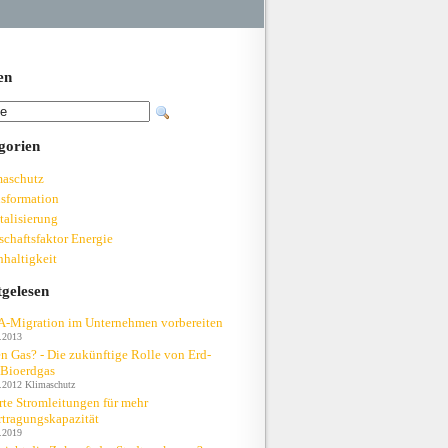
en
gorien
maschutz
sformation
talisierung
schaftsfaktor Energie
haltigkeit
tgelesen
A-Migration im Unternehmen vorbereiten
.2013
n Gas? - Die zukünftige Rolle von Erd-
 Bioerdgas
.2012
Klimaschutz
te Stromleitungen für mehr
tragungskapazität
.2019