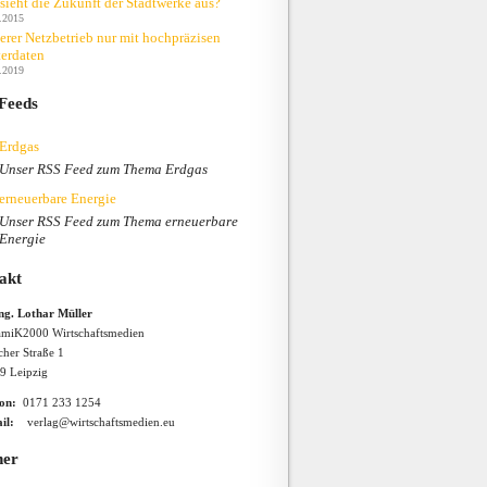
sieht die Zukunft der Stadtwerke aus?
.2015
erer Netzbetrieb nur mit hochpräzisen
erdaten
.2019
Feeds
Erdgas
Unser RSS Feed zum Thema Erdgas
erneuerbare Energie
Unser RSS Feed zum Thema erneuerbare
Energie
akt
Ing. Lothar Müller
miK2000 Wirtschaftsmedien
cher Straße 1
9 Leipzig
fon:
0171 233 1254
il:
verlag@wirtschaftsmedien.eu
ner