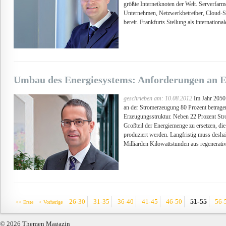
größte Internetknoten der Welt. Serverfar
Unternehmen, Netzwerkbetreiber, Cloud-Se
bereit. Frankfurts Stellung als internationa
Umbau des Energiesystems: Anforderungen an E
geschrieben am: 10.08.2012
Im Jahr 2050 
an der Stromerzeugung 80 Prozent betragen
Erzeugungsstruktur. Neben 22 Prozent Stro
Großteil der Energiemenge zu ersetzen, di
produziert werden. Langfristig muss desha
Milliarden Kilowattstunden aus regenerati
51-55
26-30
31-35
36-40
41-45
46-50
56-
<< Erste
< Vorherige
© 2026 Themen Magazin