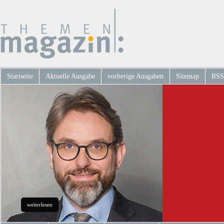
Startseite
Aktuelle Ausgabe
vorherige Ausgaben
Sitemap
RSS
weiterlesen