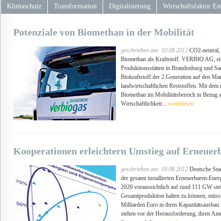
Klimaschutz
Transformation
Digitalisierung
Wirtschaftsfaktor En
Potenziale von Biomethan in der Mobilität
geschrieben am: 10.08.2012
CO2-neutral, g
Biomethan als Kraftstoff. VERBIO AG, ein 
Produktionsstätten in Brandenburg und Sach
Biokraftstoff der 2.Generation auf den Mark
landwirtschaftlichen Reststoffen. Mit dem
Biomethan im Mobilitätsbereich in Bezug 
Wirtschaftlichkeit...
weiterlesen
Kooperationen erleichtern Umstieg auf Erneuer
geschrieben am: 10.08.2012
Deutsche Stad
der gesamt installierten Erneuerbaren-Ene
2020 voraussichtlich auf rund 111 GW stei
Gesamtproduktion halten zu können, müsst
Milliarden Euro in ihren Kapazitätsausbau
stehen vor der Herausforderung, ihren Ante