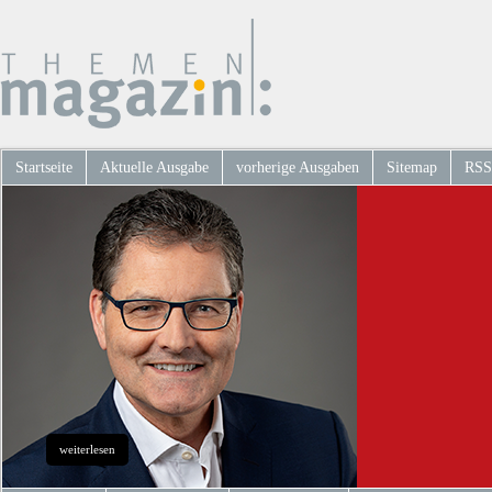
Startseite
Aktuelle Ausgabe
vorherige Ausgaben
Sitemap
RSS
weiterlesen