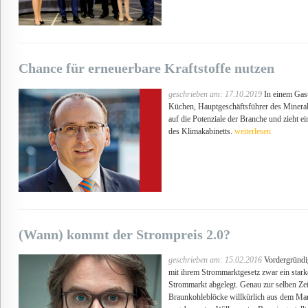
Chance für erneuerbare Kraftstoffe nutzen
geschrieben am: 17.10.2019
In einem Gastb
Küchen, Hauptgeschäftsführer des Minera
auf die Potenziale der Branche und zieht e
des Klimakabinetts.
weiterlesen
(Wann) kommt der Strompreis 2.0?
geschrieben am: 15.02.2016
Vordergründig
mit ihrem Strommarktgesetz zwar ein star
Strommarkt abgelegt. Genau zur selben Zei
Braunkohleblöcke willkürlich aus dem Mar