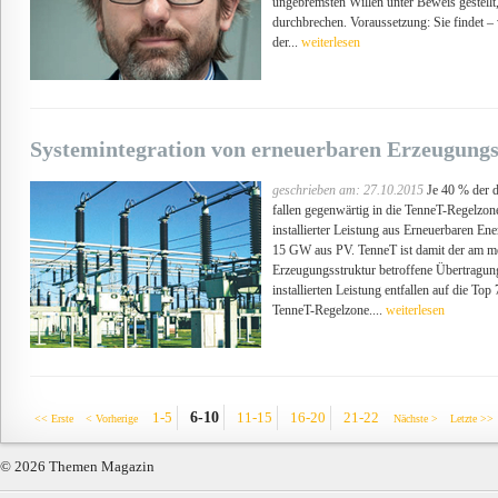
ungebremsten Willen unter Beweis gestell
durchbrechen. Voraussetzung: Sie findet –
der...
weiterlesen
Systemintegration von erneuerbaren Erzeugung
geschrieben am: 27.10.2015
Je 40 % der 
fallen gegenwärtig in die TenneT-Regelzo
installierter Leistung aus Erneuerbaren 
15 GW aus PV. TenneT ist damit der am me
Erzeugungsstruktur betroffene Übertragun
installierten Leistung entfallen auf die Top
TenneT-Regelzone....
weiterlesen
6-10
1-5
11-15
16-20
21-22
<< Erste
< Vorherige
Nächste >
Letzte >>
© 2026 Themen Magazin