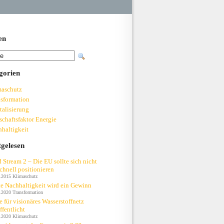
en
gorien
maschutz
sformation
talisierung
schaftsfaktor Energie
haltigkeit
tgelesen
 Stream 2 – Die EU sollte sich nicht
chnell positionieren
.2015
Klimaschutz
e Nachhaltigkeit wird ein Gewinn
.2020
Transformation
e für visionäres Wasserstoffnetz
ffentlicht
.2020
Klimaschutz