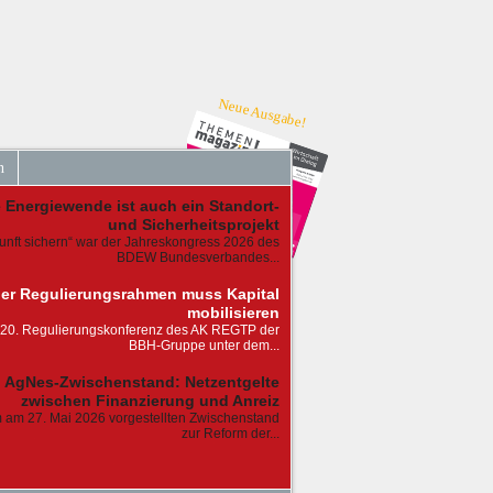
Neue Ausgabe!
n
e Energiewende ist auch ein Standort-
und Sicherheitsprojekt
kunft sichern“ war der Jahreskongress 2026 des
BDEW Bundesverbandes...
er Regulierungsrahmen muss Kapital
mobilisieren
 20. Regulierungskonferenz des AK REGTP der
BBH-Gruppe unter dem...
AgNes-Zwischenstand: Netzentgelte
zwischen Finanzierung und Anreiz
 am 27. Mai 2026 vorgestellten Zwischenstand
zur Reform der...