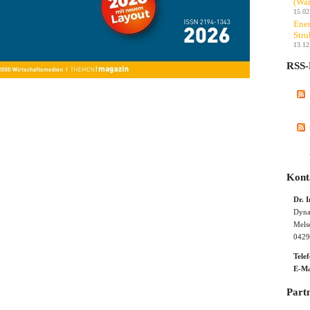
(Wan
15.02
Ener
Stru
13.12
RSS-
Kont
Dr. 
Dyna
Mels
0429
Tele
E-Ma
Part