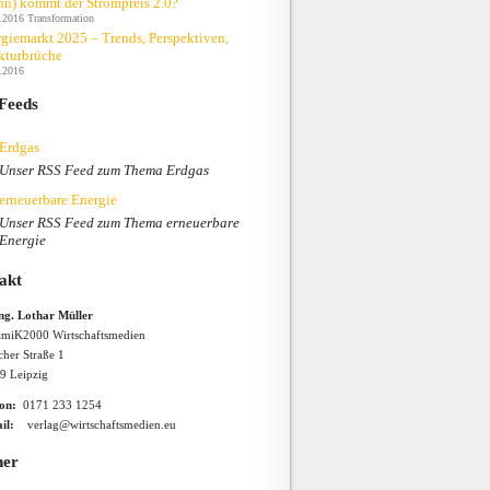
n) kommt der Strompreis 2.0?
.2016
Transformation
giemarkt 2025 – Trends, Perspektiven,
kturbrüche
.2016
Feeds
Erdgas
Unser RSS Feed zum Thema Erdgas
erneuerbare Energie
Unser RSS Feed zum Thema erneuerbare
Energie
akt
Ing. Lothar Müller
miK2000 Wirtschaftsmedien
cher Straße 1
9 Leipzig
fon:
0171 233 1254
il:
verlag@wirtschaftsmedien.eu
ner