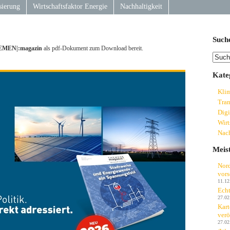
sierung
Wirtschaftsfaktor Energie
Nachhaltigkeit
Such
MEN|:magazin
als pdf-Dokument zum Download bereit.
Kate
Kli
Tran
Digi
Wirt
Nach
Meis
Nord
vors
11.12
Echt
27.02
Kart
verö
27.02