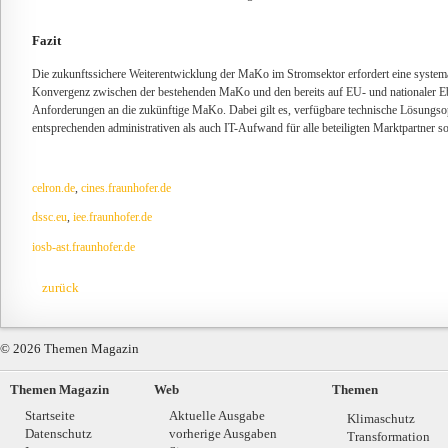
Fazit
Die zukunftssichere Weiterentwicklung der MaKo im Stromsektor erfordert eine systemat
Konvergenz zwischen der bestehenden MaKo und den bereits auf EU- und nationaler E
Anforderungen an die zukünftige MaKo. Dabei gilt es, verfügbare technische Lösungs
entsprechenden administrativen als auch IT-Aufwand für alle beteiligten Marktpartner s
celron.de
,
cines.fraunhofer.de
dssc.eu
,
iee.fraunhofer.de
iosb-ast.fraunhofer.de
zurück
© 2026 Themen Magazin
Themen Magazin
Web
Themen
Startseite
Aktuelle Ausgabe
Klimaschutz
Datenschutz
vorherige Ausgaben
Transformation