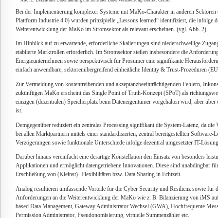
Bei der Implementierung komplexer Systeme mit MaKo-Charakter in anderen Sektoren (u
Plattform Industrie 4.0) wurden prinzipielle „Lessons learned“ identifiziert, die infolge d
Weiterentwicklung der MaKo im Stromsektor als relevant erscheinen. (vgl. Abb. 2)
Im Hinblick auf zu erwartende, erforderliche Skalierungen sind niederschwellige Zugangs
etablierte Marktrollen erforderlich. Im Stromsektor stellen insbesondere die Anforderun
Energieunternehmen sowie perspektivisch für Prosumer eine signifikante Herausforderu
einfach anwendbare, sektorenübergreifend einheitliche Identity & Trust-Prozeduren (E
Zur Vermeidung von kostentreibenden und akzeptanzbeeinträchtigenden Fehlern, Inkon
zukünftigen MaKo erscheint das Single Point of Truth-Konzept (SPoT) als richtungswe
einzigen (dezentralen) Speicherplatz beim Dateneigentümer vorgehalten wird, aber übe
ist.
Demgegenüber reduziert ein zentrales Processing signifikant die System-Latenz, da die 
bei allen Marktpartnern mittels einer standardisierten, zentral bereitgestellten Software-L
Verzögerungen sowie funktionale Unterschiede infolge dezentral umgesetzter IT-Lösung
Darüber hinaus vereinfacht eine derartige Konstellation den Einsatz von besonders leis
Applikationen und ermöglicht datengetriebene Innovationen. Diese sind unabdingbar für 
Erschließung von (Kleinst)- Flexibilitäten bzw. Data Sharing in Echtzeit.
Analog resultieren umfassende Vorteile für die Cyber Security und Resilienz sowie für 
Anforderungen an die Weiterentwicklung der MaKo wie z. B. Bilanzierung von iMS auf
based Data Management, Gateway Administrator Wechsel (GWA), Hochfrequente Messwer
Permission Administrator, Pseudonomisierung, virtuelle Summenzähler etc.