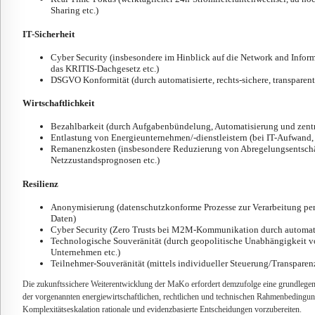
Sharing etc.)
IT-Sicherheit
Cyber Security (insbesondere im Hinblick auf die Network and Inform
das KRITIS-Dachgesetz etc.)
DSGVO Konformität (durch automatisierte, rechts-sichere, transpare
Wirtschaftlichkeit
Bezahlbarkeit (durch Aufgabenbündelung, Automatisierung und zentr
Entlastung von Energieunternehmen/-dienstleistern (bei IT-Aufwand
Remanenzkosten (insbesondere Reduzierung von Abregelungsentschä
Netzzustandsprognosen etc.)
Resilienz
Anonymisierung (datenschutzkonforme Prozesse zur Verarbeitung p
Daten)
Cyber Security (Zero Trusts bei M2M-Kommunikation durch automatis
Technologische Souveränität (durch geopolitische Unabhängigkeit v
Unternehmen etc.)
Teilnehmer-Souveränität (mittels individueller Steuerung/Transparen
Die zukunftssichere Weiterentwicklung der MaKo erfordert demzufolge eine grundlegen
der vorgenannten energiewirtschaftlichen, rechtlichen und technischen Rahmenbedingun
Komplexitätseskalation rationale und evidenzbasierte Entscheidungen vorzubereiten.