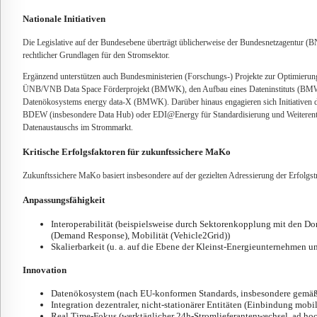
Nationale Initiativen
Die Legislative auf der Bundesebene überträgt üblicherweise der Bundesnetzagentur 
rechtlicher Grundlagen für den Stromsektor.
Ergänzend unterstützen auch Bundesministerien (Forschungs-) Projekte zur Optimierun
ÜNB/VNB Data Space Förderprojekt (BMWK), den Aufbau eines Dateninstituts (BM
Datenökosystems energy data-X (BMWK). Darüber hinaus engagieren sich Initiativen de
BDEW (insbesondere Data Hub) oder EDI@Energy für Standardisierung und Weiterentw
Datenaustauschs im Strommarkt.
Kritische Erfolgsfaktoren für zukunftssichere MaKo
Zukunftssichere MaKo basiert insbesondere auf der gezielten Adressierung der Erfolgstr
Anpassungsfähigkeit
Interoperabilität (beispielsweise durch Sektorenkopplung mit den 
(Demand Response), Mobilität (Vehicle2Grid))
Skalierbarkeit (u. a. auf die Ebene der Kleinst-Energieunternehmen u
Innovation
Datenökosystem (nach EU-konformen Standards, insbesondere gemäß
Integration dezentraler, nicht-stationärer Entitäten (Einbindung mobil
Real Time-Fokus (werktäglicher 24h-Stromlieferantenwechsel, ad ho