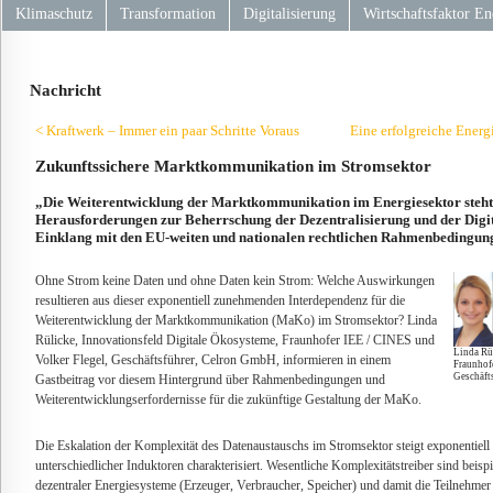
Klimaschutz
Transformation
Digitalisierung
Wirtschaftsfaktor En
Nachricht
< Kraftwerk – Immer ein paar Schritte Voraus
Eine erfolgreiche Ener
Zukunftssichere Marktkommunikation im Stromsektor
„Die Weiterentwicklung der Marktkommunikation im Energiesektor steht
Herausforderungen zur Beherrschung der Dezentralisierung und der Digit
Einklang mit den EU-weiten und nationalen rechtlichen Rahmenbedingun
Ohne Strom keine Daten und ohne Daten kein Strom: Welche Auswirkungen
resultieren aus dieser exponentiell zunehmenden Interdependenz für die
Weiterentwicklung der Marktkommunikation (MaKo) im Stromsektor? Linda
Rülicke, Innovationsfeld Digitale Ökosysteme, Fraunhofer IEE / CINES und
Linda Rü
Volker Flegel, Geschäftsführer, Celron GmbH, informieren in einem
Fraunhofe
Geschäfts
Gastbeitrag vor diesem Hintergrund über Rahmenbedingungen und
Weiterentwicklungserfordernisse für die zukünftige Gestaltung der MaKo.
Die Eskalation der Komplexität des Datenaustauschs im Stromsektor steigt exponentiell 
unterschiedlicher Induktoren charakterisiert. Wesentliche Komplexitätstreiber sind bei
dezentraler Energiesysteme (Erzeuger, Verbraucher, Speicher) und damit die Teilnehme