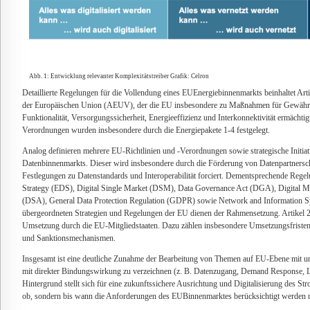
Abb. 1: Entwicklung relevanter Komplexitätstreiber Grafik: Celron
Detaillierte Regelungen für die Vollendung eines EUEnergiebinnenmarkts beinhaltet Arti
der Europäischen Union (AEUV), der die EU insbesondere zu Maßnahmen für Gewährl
Funktionalität, Versorgungssicherheit, Energieeffizienz und Interkonnektivität ermächt
Verordnungen wurden insbesondere durch die Energiepakete 1-4 festgelegt.
Analog definieren mehrere EU-Richtlinien und -Verordnungen sowie strategische Initia
Datenbinnenmarkts. Dieser wird insbesondere durch die Förderung von Datenpartners
Festlegungen zu Datenstandards und Interoperabilität forciert. Dementsprechende Regel
Strategy (EDS), Digital Single Market (DSM), Data Governance Act (DGA), Digital Ma
(DSA), General Data Protection Regulation (GDPR) sowie Network and Information S
übergeordneten Strategien und Regelungen der EU dienen der Rahmensetzung. Artikel 
Umsetzung durch die EU-Mitgliedstaaten. Dazu zählen insbesondere Umsetzungsfristen,
und Sanktionsmechanismen.
Insgesamt ist eine deutliche Zunahme der Bearbeitung von Themen auf EU-Ebene mit un
mit direkter Bindungswirkung zu verzeichnen (z. B. Datenzugang, Demand Response, L
Hintergrund stellt sich für eine zukunftssichere Ausrichtung und Digitalisierung des St
ob, sondern bis wann die Anforderungen des EUBinnenmarktes berücksichtigt werden 