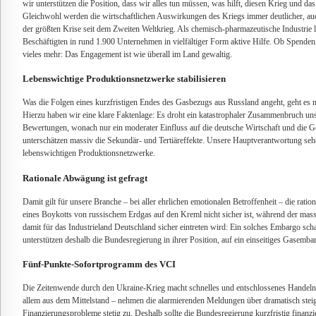
wir unterstützen die Position, dass wir alles tun müssen, was hilft, diesen Krieg und d
Gleichwohl werden die wirtschaftlichen Auswirkungen des Kriegs immer deutlicher, au
der größten Krise seit dem Zweiten Weltkrieg. Als chemisch-pharmazeutische Industrie
Beschäftigten in rund 1.900 Unternehmen in vielfältiger Form aktive Hilfe. Ob Spenden
vieles mehr: Das Engagement ist wie überall im Land gewaltig.
Lebenswichtige Produktionsnetzwerke stabilisieren
Was die Folgen eines kurzfristigen Endes des Gasbezugs aus Russland angeht, geht es 
Hierzu haben wir eine klare Faktenlage: Es droht ein katastrophaler Zusammenbruch un
Bewertungen, wonach nur ein moderater Einfluss auf die deutsche Wirtschaft und die Ge
unterschätzen massiv die Sekundär- und Tertiäreffekte. Unsere Hauptverantwortung sehe
lebenswichtigen Produktionsnetzwerke.
Rationale Abwägung ist gefragt
Damit gilt für unsere Branche – bei aller ehrlichen emotionalen Betroffenheit – die rat
eines Boykotts von russischem Erdgas auf den Kreml nicht sicher ist, während der mass
damit für das Industrieland Deutschland sicher eintreten wird: Ein solches Embargo scha
unterstützen deshalb die Bundesregierung in ihrer Position, auf ein einseitiges Gasemba
Fünf-Punkte-Sofortprogramm des VCI
Die Zeitenwende durch den Ukraine-Krieg macht schnelles und entschlossenes Handel
allem aus dem Mittelstand – nehmen die alarmierenden Meldungen über dramatisch stei
Finanzierungsprobleme stetig zu. Deshalb sollte die Bundesregierung kurzfristig finan