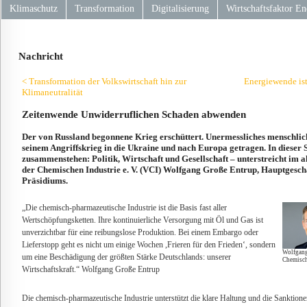
Klimaschutz
Transformation
Digitalisierung
Wirtschaftsfaktor En
Nachricht
< Transformation der Volkswirtschaft hin zur
Energiewende is
Klimaneutralität
Zeitenwende Unwiderruflichen Schaden abwenden
Der von Russland begonnene Krieg erschüttert. Unermessliches menschlic
seinem Angriffskrieg in die Ukraine und nach Europa getragen. In dieser S
zusammenstehen: Politik, Wirtschaft und Gesellschaft – unterstreicht im a
der Chemischen Industrie e. V. (VCI) Wolfgang Große Entrup, Hauptgeschä
Präsidiums.
„Die chemisch-pharmazeutische Industrie ist die Basis fast aller
Wertschöpfungsketten. Ihre kontinuierliche Versorgung mit Öl und Gas ist
unverzichtbar für eine reibungslose Produktion. Bei einem Embargo oder
Lieferstopp geht es nicht um einige Wochen ,Frieren für den Frieden‘, sondern
Wolfgang
um eine Beschädigung der größten Stärke Deutschlands: unserer
Chemische
Wirtschaftskraft.“ Wolfgang Große Entrup
Die chemisch-pharmazeutische Industrie unterstützt die klare Haltung und die Sanktio