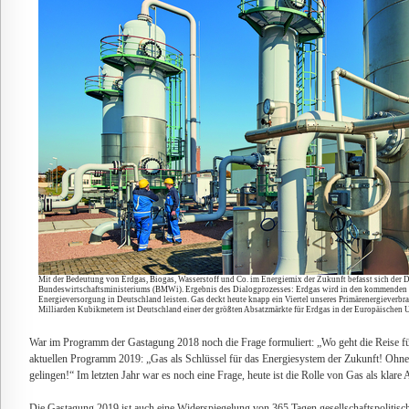
Mit der Bedeutung von Erdgas, Biogas, Wasserstoff und Co. im Energiemix der Zukunft befasst sich der 
Bundeswirtschaftsministeriums (BMWi). Ergebnis des Dialogprozesses: Erdgas wird in den kommenden Ja
Energieversorgung in Deutschland leisten. Gas deckt heute knapp ein Viertel unseres Primärenergieverbr
Milliarden Kubikmetern ist Deutschland einer der größten Absatzmärkte für Erdgas in der Europäischen 
War im Programm der Gastagung 2018 noch die Frage formuliert: „Wo geht die Reise für
aktuellen Programm 2019: „Gas als Schlüssel für das Energiesystem der Zukunft! Ohne
gelingen!“ Im letzten Jahr war es noch eine Frage, heute ist die Rolle von Gas als klare 
Die Gastagung 2019 ist auch eine Widerspiegelung von 365 Tagen gesellschaftspolitis