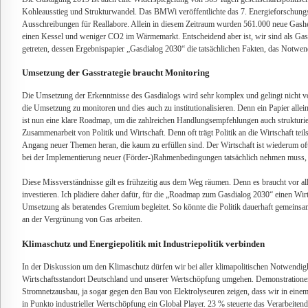
Kohleausstieg und Strukturwandel. Das BMWi veröffentlichte das 7. Energieforschun
Ausschreibungen für Reallabore. Allein in diesem Zeitraum wurden 561.000 neue Gashei
einen Kessel und weniger CO2 im Wärmemarkt. Entscheidend aber ist, wir sind als G
getreten, dessen Ergebnispapier „Gasdialog 2030“ die tatsächlichen Fakten, das Notwen
Umsetzung der Gasstrategie braucht Monitoring
Die Umsetzung der Erkenntnisse des Gasdialogs wird sehr komplex und gelingt nicht vo
die Umsetzung zu monitoren und dies auch zu institutionalisieren. Denn ein Papier allein 
ist nun eine klare Roadmap, um die zahlreichen Handlungsempfehlungen auch strukturier
Zusammenarbeit von Politik und Wirtschaft. Denn oft trägt Politik an die Wirtschaft teil
Angang neuer Themen heran, die kaum zu erfüllen sind. Der Wirtschaft ist wiederum oft 
bei der Implementierung neuer (Förder-)Rahmenbedingungen tatsächlich nehmen muss, z
Diese Missverständnisse gilt es frühzeitig aus dem Weg räumen. Denn es braucht vor al
investieren. Ich plädiere daher dafür, für die „Roadmap zum Gasdialog 2030“ einen Wirts
Umsetzung als beratendes Gremium begleitet. So könnte die Politik dauerhaft gemeinsam
an der Vergrünung von Gas arbeiten.
Klimaschutz und Energiepolitik mit Industriepolitik verbinden
In der Diskussion um den Klimaschutz dürfen wir bei aller klimapolitischen Notwendigke
Wirtschaftsstandort Deutschland und unserer Wertschöpfung umgehen. Demonstrationen
Stromnetzausbau, ja sogar gegen den Bau von Elektrolyseuren zeigen, dass wir in eine
in Punkto industrieller Wertschöpfung ein Global Player. 23 % steuerte das Verarbeit