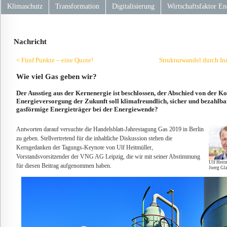
Klimaschutz
Transformation
Digitalisierung
Wirtschaftsfaktor En
Nachricht
< Fünf Punkte – eine Quote!
Strukturwandel durch In
Wie viel Gas geben wir?
Der Ausstieg aus der Kernenergie ist beschlossen, der Abschied von der Koh
Energieversorgung der Zukunft soll klimafreundlich, sicher und bezahlbar
gasförmige Energieträger bei der Energiewende?
Antworten darauf versuchte die Handelsblatt-Jahrestagung Gas 2019 in Berlin
zu geben. Stellvertretend für die inhaltliche Diskussion stehen die
Kerngedanken der Tagungs-Keynote von Ulf Heitmüller,
Vorstandsvorsitzender der VNG AG Leipzig, die wir mit seiner Abstimmung
Ulf Heit
für diesen Beitrag aufgenommen haben.
Joerg Gl