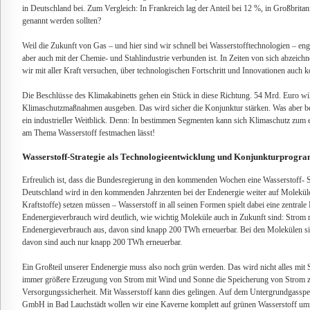
in Deutschland bei. Zum Vergleich: In Frankreich lag der Anteil bei 12 %, in Großbrit
genannt werden sollten?
Weil die Zukunft von Gas – und hier sind wir schnell bei Wasserstofftechnologien – e
aber auch mit der Chemie- und Stahlindustrie verbunden ist. In Zeiten von sich abzeic
wir mit aller Kraft versuchen, über technologischen Fortschritt und Innovationen auch ko
Die Beschlüsse des Klimakabinetts gehen ein Stück in diese Richtung. 54 Mrd. Euro wi
Klimaschutzmaßnahmen ausgeben. Das wird sicher die Konjunktur stärken. Was aber b
ein industrieller Weitblick. Denn: In bestimmen Segmenten kann sich Klimaschutz zum e
am Thema Wasserstoff festmachen lässt!
Wasserstoff-Strategie als Technologieentwicklung und Konjunkturprogr
Erfreulich ist, dass die Bundesregierung in den kommenden Wochen eine Wasserstoff- S
Deutschland wird in den kommenden Jahrzenten bei der Endenergie weiter auf Moleküle
Kraftstoffe) setzen müssen – Wasserstoff in all seinen Formen spielt dabei eine zentrale
Endenergieverbrauch wird deutlich, wie wichtig Moleküle auch in Zukunft sind: Strom
Endenergieverbrauch aus, davon sind knapp 200 TWh erneuerbar. Bei den Molekülen s
davon sind auch nur knapp 200 TWh erneuerbar.
Ein Großteil unserer Endenergie muss also noch grün werden. Das wird nicht alles mit S
immer größere Erzeugung von Strom mit Wind und Sonne die Speicherung von Strom zu
Versorgungssicherheit. Mit Wasserstoff kann dies gelingen. Auf dem Untergrundgassp
GmbH in Bad Lauchstädt wollen wir eine Kaverne komplett auf grünen Wasserstoff um