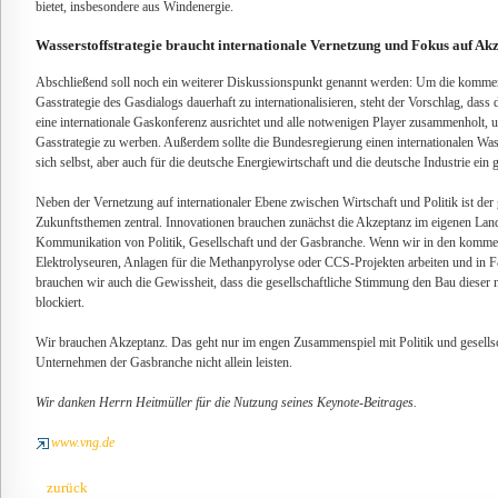
bietet, insbesondere aus Windenergie.
Wasserstoffstrategie braucht internationale Vernetzung und Fokus auf Ak
Abschließend soll noch ein weiterer Diskussionspunkt genannt werden: Um die kommend
Gasstrategie des Gasdialogs dauerhaft zu internationalisieren, steht der Vorschlag, da
eine internationale Gaskonferenz ausrichtet und alle notwenigen Player zusammenholt, 
Gasstrategie zu werben. Außerdem sollte die Bundesregierung einen internationalen Was
sich selbst, aber auch für die deutsche Energiewirtschaft und die deutsche Industrie ein 
Neben der Vernetzung auf internationaler Ebene zwischen Wirtschaft und Politik ist der 
Zukunftsthemen zentral. Innovationen brauchen zunächst die Akzeptanz im eigenen Lan
Kommunikation von Politik, Gesellschaft und der Gasbranche. Wenn wir in den komme
Elektrolyseuren, Anlagen für die Methanpyrolyse oder CCS-Projekten arbeiten und in F
brauchen wir auch die Gewissheit, dass die gesellschaftliche Stimmung den Bau dieser 
blockiert.
Wir brauchen Akzeptanz. Das geht nur im engen Zusammenspiel mit Politik und gesells
Unternehmen der Gasbranche nicht allein leisten.
Wir danken Herrn Heitmüller für die Nutzung seines Keynote-Beitrages.
www.vng.de
zurück