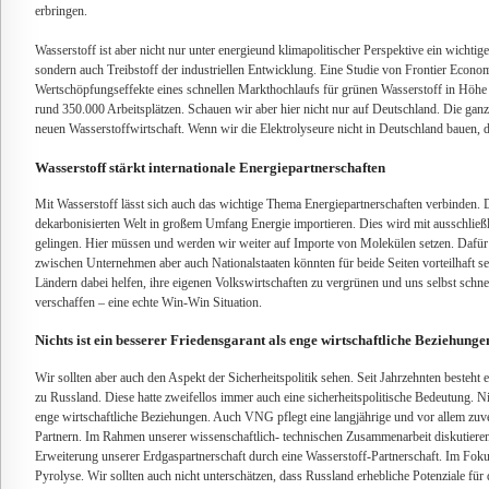
erbringen.
Wasserstoff ist aber nicht nur unter energieund klimapolitischer Perspektive ein wichtig
sondern auch Treibstoff der industriellen Entwicklung. Eine Studie von Frontier Econo
Wertschöpfungseffekte eines schnellen Markthochlaufs für grünen Wasserstoff in Höhe 
rund 350.000 Arbeitsplätzen. Schauen wir aber hier nicht nur auf Deutschland. Die ganz
neuen Wasserstoffwirtschaft. Wenn wir die Elektrolyseure nicht in Deutschland bauen, 
Wasserstoff stärkt internationale Energiepartnerschaften
Mit Wasserstoff lässt sich auch das wichtige Thema Energiepartnerschaften verbinden.
dekarbonisierten Welt in großem Umfang Energie importieren. Dies wird mit ausschließ
gelingen. Hier müssen und werden wir weiter auf Importe von Molekülen setzen. Dafür
zwischen Unternehmen aber auch Nationalstaaten könnten für beide Seiten vorteilhaft 
Ländern dabei helfen, ihre eigenen Volkswirtschaften zu vergrünen und uns selbst schn
verschaffen – eine echte Win-Win Situation.
Nichts ist ein besserer Friedensgarant als enge wirtschaftliche Beziehunge
Wir sollten aber auch den Aspekt der Sicherheitspolitik sehen. Seit Jahrzehnten besteht e
zu Russland. Diese hatte zweifellos immer auch eine sicherheitspolitische Bedeutung. Nic
enge wirtschaftliche Beziehungen. Auch VNG pflegt eine langjährige und vor allem zuve
Partnern. Im Rahmen unserer wissenschaftlich- technischen Zusammenarbeit diskutieren 
Erweiterung unserer Erdgaspartnerschaft durch eine Wasserstoff-Partnerschaft. Im Fokus
Pyrolyse. Wir sollten auch nicht unterschätzen, dass Russland erhebliche Potenziale fü