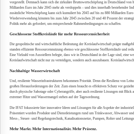
vorgestellt. Demnach kann sich die zirkuläre Bruttowertschöpfung in Deutschland von h
Milliarden Euro im Jahr 2045 mehr als verdoppeln – und dies innerhalb bestehender In
zusätzliche Wertschöpfung kann sich kumuliert bis 2045 auf bis zu 880 Milliarden Eur
Wiederverwendung könnten bis zum Jahr 2045 zwischen 20 und 40 Prozent der strategis
Politik mehr als gefordert, um entsprechende Rahmenbedingungen zu schaffen.
Geschlossene Stoffkreisläufe für mehr Ressourcensicherheit
Die geopolitische und wirtschaftliche Bedeutung der Kreislaufwirtschaft prägte maßge
standen effiziente Ressourcennutzung ebenso wie geschlossene Stoffkreisläufe und redu
Eine Vielzahl von Ausstellern belegte, dass wir in Deutschland in der Lage sind, eine wel
Kreislaufwirtschaft nicht nur zu verteidigen, sondern auch auszubauen. Kreislaufwirtsch
Nachhaltige Wasserwirtschaft
Und, resiliente Wasserinfrastrukturen bekommen Priorität. Denn die Resilienz von Lei
großen Herausforderungen der Zeit. Zum einen braucht es effektiven Schutz vor gezielten
durch physische Sabotage oder Cyberangriffe, aber auch resiliente Lösungen mit Blic
extremer Hitze und Wassermangel stehen auf der Tagesordnung.
Die IFAT fokussierte hier innovative Ideen und Lösungen für alle Aspekte der industr
Präsentiert wurden Produkte und Dienstleistungen rund um Trinkwasser, Abwasser un
Mess-, Steuer- und Regelungstechnik, Kanalisationsnetze, Pumpen, Rohre und Leitunge
Mehr Markt. Mehr Internationalität. Mehr Präsenz.