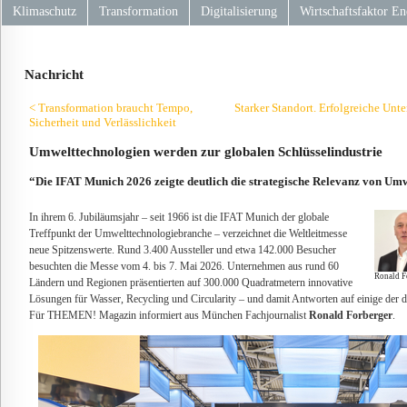
Klimaschutz
Transformation
Digitalisierung
Wirtschaftsfaktor En
Nachricht
< Transformation braucht Tempo,
Starker Standort. Erfolgreiche Unt
Sicherheit und Verlässlichkeit
Umwelttechnologien werden zur globalen Schlüsselindustrie
“Die IFAT Munich 2026 zeigte deutlich die strategische Relevanz von Umw
In ihrem 6. Jubiläumsjahr – seit 1966 ist die IFAT Munich der globale
Treffpunkt der Umwelttechnologiebranche – verzeichnet die Weltleitmesse
neue Spitzenswerte. Rund 3.400 Aussteller und etwa 142.000 Besucher
besuchten die Messe vom 4. bis 7. Mai 2026. Unternehmen aus rund 60
Ronald Fo
Ländern und Regionen präsentierten auf 300.000 Quadratmetern innovative
Lösungen für Wasser, Recycling und Circularity – und damit Antworten auf einige der
Für THEMEN! Magazin informiert aus München Fachjournalist
Ronald Forberger
.