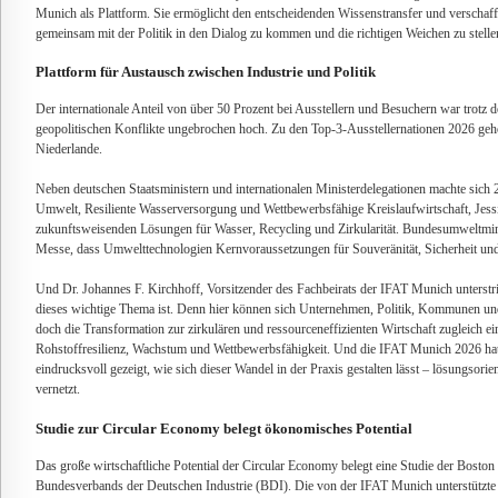
Munich als Plattform. Sie ermöglicht den entscheidenden Wissenstransfer und verschafft
gemeinsam mit der Politik in den Dialog zu kommen und die richtigen Weichen zu stelle
Plattform für Austausch zwischen Industrie und Politik
Der internationale Anteil von über 50 Prozent bei Ausstellern und Besuchern war trotz d
geopolitischen Konflikte ungebrochen hoch. Zu den Top-3-Ausstellernationen 2026 gehö
Niederlande.
Neben deutschen Staatsministern und internationalen Ministerdelegationen machte sich
Umwelt, Resiliente Wasserversorgung und Wettbewerbsfähige Kreislaufwirtschaft, Jess
zukunftsweisenden Lösungen für Wasser, Recycling und Zirkularität. Bundesumweltmini
Messe, dass Umwelttechnologien Kernvoraussetzungen für Souveränität, Sicherheit un
Und Dr. Johannes F. Kirchhoff, Vorsitzender des Fachbeirats der IFAT Munich unterstrich
dieses wichtige Thema ist. Denn hier können sich Unternehmen, Politik, Kommunen und
doch die Transformation zur zirkulären und ressourceneffizienten Wirtschaft zugleich ein
Rohstoffresilienz, Wachstum und Wettbewerbsfähigkeit. Und die IFAT Munich 2026 ha
eindrucksvoll gezeigt, wie sich dieser Wandel in der Praxis gestalten lässt – lösungsorien
vernetzt.
Studie zur Circular Economy belegt ökonomisches Potential
Das große wirtschaftliche Potential der Circular Economy belegt eine Studie der Bosto
Bundesverbands der Deutschen Industrie (BDI). Die von der IFAT Munich unterstützte 