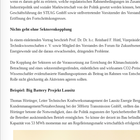
wenn es darum geht zu erörtern, welche regulatorischen Rahmenbedingungen im Zusamm
Industriepolitik und sozialer Marktwirtschaft von der Politik gesetzt werden können, b
Geschäftsführung der STEAG GmbH sowie stellvertretender Vorsitzender des Vorstande
Eröffnung des Fortschrittskongresses.
Nichts geht ohne Sektorenkopplung
In einem einleitenden Vortrag beschrieb Prof. Dr. Dr. h.c. Reinhard F. Hüttl, Vizepräsi
Technikwissenschaften e. V. sowie Mitglied des Vorstandes des Forum für Zukunftsenerg
Energiewende und die daraus erwachsenden, dringenden Probleme.
Die Kopplung der Sektoren sei die Voraussetzung zur Erreichung der Klimaschutzziele. 
Betrachtung und eines sektorenübergreifenden, einheitlichen und wirksamen CO2-Preise
Wissenschaftler evidenzbasierte Handlungsoptionen als Beitrag im Rahmen von Entsche
Rolle nicht gleichzeitig als Aktivisten agieren sollten.
Beispiel: Big Battery Projekt Lausitz
Thomas Hörtinger, Leiter Technisches Kraftwerksmanagement der Lausitz Energie Ber
Kundenmanagement/Netzabrechnung bei der 50Hertz Transmission GmbH, stellten das B
Hörtinger betonte die Notwendigkeit, dass die Politik zugunsten der Speicherbetreiber 
die Betreiber auskömmlichen Betrieb ermöglichen. So könne der derzeit im Bau befindlic
Kapazität von 53 MWh momentan nur am Regelleistungsmarkt wirtschaftlich erfolgreich