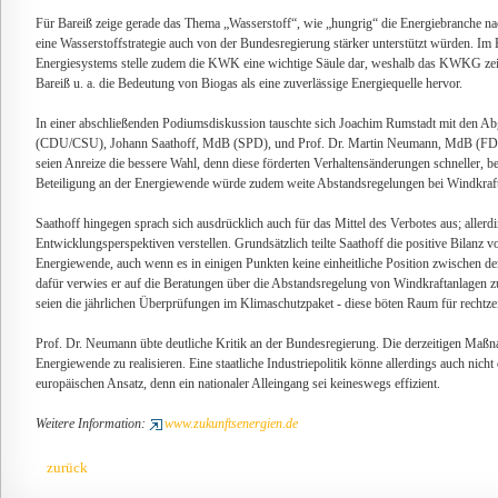
Für Bareiß zeige gerade das Thema „Wasserstoff“, wie „hungrig“ die Energiebranche na
eine Wasserstoffstrategie auch von der Bundesregierung stärker unterstützt würden. I
Energiesystems stelle zudem die KWK eine wichtige Säule dar, weshalb das KWKG zeit
Bareiß u. a. die Bedeutung von Biogas als eine zuverlässige Energiequelle hervor.
In einer abschließenden Podiumsdiskussion tauschte sich Joachim Rumstadt mit den A
(CDU/CSU), Johann Saathoff, MdB (SPD), und Prof. Dr. Martin Neumann, MdB (FDP) 
seien Anreize die bessere Wahl, denn diese förderten Verhaltensänderungen schneller, bet
Beteiligung an der Energiewende würde zudem weite Abstandsregelungen bei Windkraf
Saathoff hingegen sprach sich ausdrücklich auch für das Mittel des Verbotes aus; allerdin
Entwicklungsperspektiven verstellen. Grundsätzlich teilte Saathoff die positive Bilanz 
Energiewende, auch wenn es in einigen Punkten keine einheitliche Position zwischen de
dafür verwies er auf die Beratungen über die Abstandsregelung von Windkraftanlagen z
seien die jährlichen Überprüfungen im Klimaschutzpaket - diese böten Raum für rechtz
Prof. Dr. Neumann übte deutliche Kritik an der Bundesregierung. Die derzeitigen Maßn
Energiewende zu realisieren. Eine staatliche Industriepolitik könne allerdings auch nicht
europäischen Ansatz, denn ein nationaler Alleingang sei keineswegs effizient.
Weitere Information:
www.zukunftsenergien.de
zurück