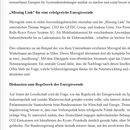
erneuerbaren Energien für Systemdienstleitungen nutzbar zu machen und somit besser in
„Missing Link“ für eine erfolgreiche Energiewende
Microgrids seien in vielen Anwendungsbereichen einsetzbar und der „Missing Link“ für
unterstrichen Thomas Wagner, CEO der GETEC Group, und Andreas Görtz, Vice Presid
Rolls-Royce Power Systems AG. Als Multifunktionstool für verschiedenste Anwendung
Industriebetriebe bis zu Ladestationen für die Elektromobilität - schafften sie höchste V
Dies erläuterten sie am Beispiel des von ihren Unternehmen errichteten Microgrid des
Winkelmann am Hauptsitz in Ahlen. Dieses Microgrid übernimmt dort die komplette S
in einer „Insellösung“. Mit dem Abkoppeln vom öffentlichen Stromnetz spart das Unte
Netznutzungskosten: Ein zentraler Grund dafür, dass die Nachfrage nach diesen Insellö
Offen blieb die Frage, welche Schlussfolgerungen daraus für die Netzentwicklung und 
abzuleiten sind.
Diskussion zum Regelwerk der Energiewende
Auf Seiten der Gesellschaft wird die Frage, wie das Regelwerk der Energiewende im Sp
Industriepolitik und sozialer Marktwirtschaft gestaltet werden sollte, sehr intensiv diskut
Parlamentarische Staatssekretär beim Bundesminister für Wirtschaft und Energie, T
Impulsvortrag betonte er, dass eine Verbotspolitik keine erfolgreiche Politik darstelle, 
richtige Weg. Er unterstrich zudem, dass Deutschland entgegen anderslautenden Behau
CO2-Emissionen seit Inkrafttreten des Kyoto–Protokolls deutlich gesenkt habe, ohne 
gefährden. Die Bundesregierung arbeite deshalb intensiv daran, mit den involvierten Bra