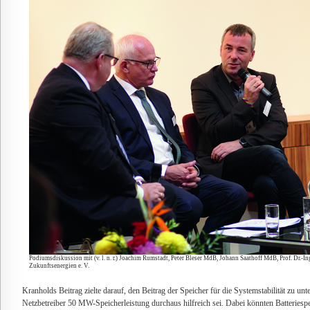
Podiumsdiskussion mit (v. l. n. r.) Joachim Rumstadt, Peter Bleser MdB, Johann Saathoff MdB, Prof. Dr.
Zukunftsenergien e. V.
Kranholds Beitrag zielte darauf, den Beitrag der Speicher für die Systemstabilität zu unte
Netzbetreiber 50 MW-Speicherleistung durchaus hilfreich sei. Dabei könnten Batteriespe