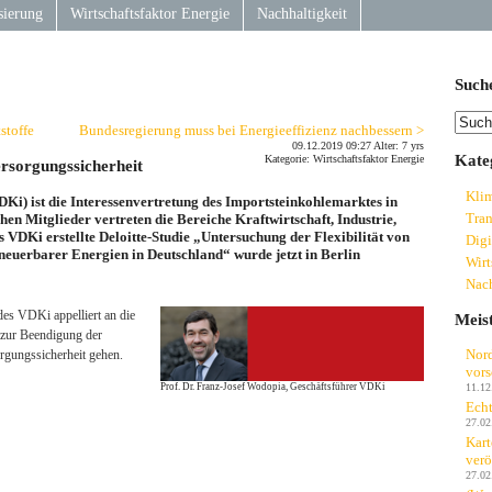
sierung
Wirtschaftsfaktor Energie
Nachhaltigkeit
Such
stoffe
Bundesregierung muss bei Energieeffizienz nachbessern >
09.12.2019 09:27 Alter: 7 yrs
Kate
Kategorie: Wirtschaftsfaktor Energie
rsorgungssicherheit
Kli
DKi) ist die Interessenvertretung des Importsteinkohlemarktes in
Tran
en Mitglieder vertreten die Bereiche Kraftwirtschaft, Industrie,
 VDKi erstellte Deloitte-Studie „Untersuchung der Flexibilität von
Digi
neuerbarer Energien in Deutschland“ wurde jetzt in Berlin
Wirt
Nach
des VDKi appelliert an die
Meis
s zur Beendigung der
Nord
rgungssicherheit gehen.
vors
11.12
Prof. Dr. Franz-Josef Wodopia, Geschäftsführer VDKi
Echt
27.02
Kart
verö
27.02