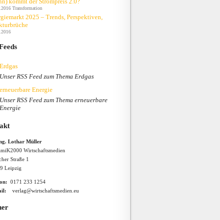
n) kommt der Strompreis 2.0?
.2016
Transformation
giemarkt 2025 – Trends, Perspektiven,
kturbrüche
.2016
Feeds
Erdgas
Unser RSS Feed zum Thema Erdgas
erneuerbare Energie
Unser RSS Feed zum Thema erneuerbare
Energie
akt
Ing. Lothar Müller
miK2000 Wirtschaftsmedien
cher Straße 1
9 Leipzig
fon:
0171 233 1254
il:
verlag@wirtschaftsmedien.eu
ner