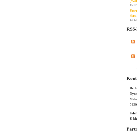
(Wan
15.02
Ener
Stru
13.12
RSS-
Kont
Dr. 
Dyna
Mels
0429
Tele
E-Ma
Part