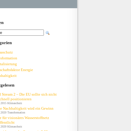
en
gorien
maschutz
sformation
talisierung
schaftsfaktor Energie
haltigkeit
tgelesen
 Stream 2 – Die EU sollte sich nicht
chnell positionieren
.2015
Klimaschutz
e Nachhaltigkeit wird ein Gewinn
.2020
Transformation
e für visionäres Wasserstoffnetz
ffentlicht
.2020
Klimaschutz