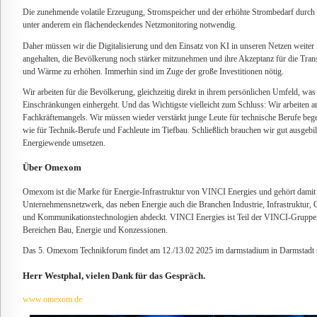
Die zunehmende volatile Erzeugung, Stromspeicher und der erhöhte Strombedarf durc
unter anderem ein flächendeckendes Netzmonitoring notwendig.
Daher müssen wir die Digitalisierung und den Einsatz von KI in unseren Netzen weite
angehalten, die Bevölkerung noch stärker mitzunehmen und ihre Akzeptanz für die Tran
und Wärme zu erhöhen. Immerhin sind im Zuge der große Investitionen nötig.
Wir arbeiten für die Bevölkerung, gleichzeitig direkt in ihrem persönlichen Umfeld, w
Einschränkungen einhergeht. Und das Wichtigste vielleicht zum Schluss: Wir arbeiten a
Fachkräftemangels. Wir müssen wieder verstärkt junge Leute für technische Berufe begei
wie für Technik-Berufe und Fachleute im Tiefbau. Schließlich brauchen wir gut ausgebil
Energiewende umsetzen.
Über Omexom
Omexom ist die Marke für Energie-Infrastruktur von VINCI Energies und gehört dami
Unternehmensnetzwerk, das neben Energie auch die Branchen Industrie, Infrastruktur
und Kommunikationstechnologien abdeckt. VINCI Energies ist Teil der VINCI-Gruppe, 
Bereichen Bau, Energie und Konzessionen.
Das 5. Omexom Technikforum findet am 12./13.02 2025 im darmstadium in Darmstadt s
Herr Westphal, vielen Dank für das Gespräch.
www.omexom.de