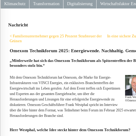
Klimaschutz
Transformation
Digitalisierung
Wirtschaftsfaktor En
Nachricht
< Familienunternehmer gegen 25 Prozent Strafsteuer der
In eine sichere 
Grünen
Omexom Technikforum 2025: Energiewende. Nachhaltig. Gem
„Mittlerweile hat sich das Omexom Technikforum als Spitzentreffen der Br
besonders stolz bin.“
Mit dem Omexom Technikforum hat Omexom, die Marke für Energie-
Infrastrukturen von VINCI Energies, ein exklusives Branchentreffen der
Energiewirtschaft ins Leben gerufen. Auf dem Event treffen sich Expertinnen
und Experten aus der gesamten Energiebrache, um über die
Frank We
Herausforderungen und Lösungen für eine erfolgreiche Energiewende zu
©Omexo
diskutieren. Omexom Geschäftsführer Frank Westphal spricht im Interview
über die Idee hinter dem Format, was Teilnehmer beim Forum im Februar 2025 erwartet 
Herausforderungen der Branche sind.
Herr Westphal, welche Idee steckt hinter dem Omexom Technikforum?