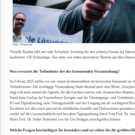
Foto: ©Omexom
Virtuelle Realität trifft auf reale Sicherheit: Schulung für den sicheren Einsatz auf Bau
modernster VR-Technologie. Nur eines von vielen innovativen Themen auf dem Omex
Was erwartet die Teilnehmer bei der kommenden Veranstaltung?
Im Februar 2025 treffen wir uns erneut im darmstadtium im hessischen Darmstadt zur 
Technikforums. Die zweitägige Veranstaltung findet diesmal unter dem Motto „Energie
zeigt sich auch anhand der Agenda, die alle Facetten unseres sehr dynamischen Marktes
Stand beim Ausbau der Erneuerbaren Energien und der Übertragungs- und Verteilnetze
KI und Digitalisierung, neue Vertragsmodelle und den Umgang mit der wichtigsten Res
Da dürfen wir alle schon jetzt auf die inhaltlichen Anstöße und Diskussionen gespannt 
wieder auf die wissenschaftliche und bewährte Tagungsleitung durch Frau Prof. Dr. J
Herrn Prof. Dr. Stefan Tenbohlen von der Uni Stuttgart zurückgreifen können.
Welche Fragen beschäftigen Sie besonders und wo sehen Sie die größten H