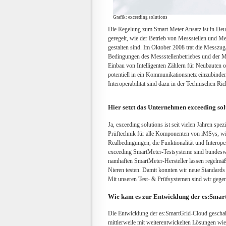
Grafik: exceeding solutions
Die Regelung zum Smart Meter Ansatz ist in Deut
geregelt, wie der Betrieb von Messstellen und 
gestalten sind. Im Oktober 2008 trat die Messzu
Bedingungen des Messstellenbetriebes und der M
Einbau von Intelligenten Zählern für Neubauten o
potentiell in ein Kommunikationsnetz einzubinde
Interoperabilität sind dazu in der Technischen Ri
Hier setzt das Unternehmen exceeding sol
Ja, exceeding solutions ist seit vielen Jahren spe
Prüftechnik für alle Komponenten von iMSys, wi
Realbedingungen, die Funktionalität und Interop
exceeding SmartMeter-Testsysteme sind bundeswe
namhaften SmartMeter-Hersteller lassen regelmäß
Nieren testen. Damit konnten wir neue Standards 
Mit unseren Test- & Prüfsystemen sind wir gege
Wie kam es zur Entwicklung der es:Smar
Die Entwicklung der es:SmartGrid-Cloud geschah 
mittlerweile mit weiterentwickelten Lösungen wi