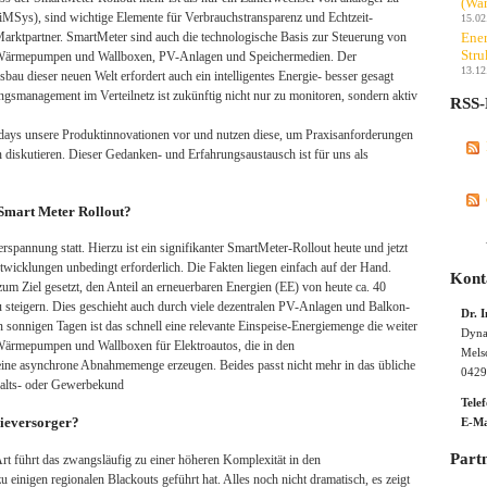
(Wan
(iMSys), sind wichtige Elemente für Verbrauchstransparenz und Echtzeit-
15.02
Ener
Marktpartner. SmartMeter sind auch die technologische Basis zur Steuerung von
Stru
Wärmepumpen und Wallboxen, PV-Anlagen und Speichermedien. Der
13.12
bau dieser neuen Welt erfordert auch ein intelligentes Energie- besser gesagt
smanagement im Verteilnetz ist zukünftig nicht nur zu monitoren, sondern aktiv
RSS-
g days unsere Produktinnovationen vor und nutzen diese, um Praxisanforderungen
 diskutieren. Dieser Gedanken- und Erfahrungsaustausch ist für uns als
 Smart Meter Rollout?
rspannung statt. Hierzu ist ein signifikanter SmartMeter-Rollout heute und jetzt
ntwicklungen unbedingt erforderlich. Die Fakten liegen einfach auf der Hand.
Kont
m Ziel gesetzt, den Anteil an erneuerbaren Energien (EE) von heute ca. 40
u steigern. Dies geschieht auch durch viele dezentralen PV-Anlagen und Balkon-
Dr. 
 sonnigen Tagen ist das schnell eine relevante Einspeise-Energiemenge die weiter
Dyna
ärmepumpen und Wallboxen für Elektroautos, die in den
Mels
eine asynchrone Abnahmemenge erzeugen. Beides passt nicht mehr in das übliche
0429
halts- oder Gewerbekund
Tele
gieversorger?
E-Ma
Part
t führt das zwangsläufig zu einer höheren Komplexität in den
 einigen regionalen Blackouts geführt hat. Alles noch nicht dramatisch, es zeigt