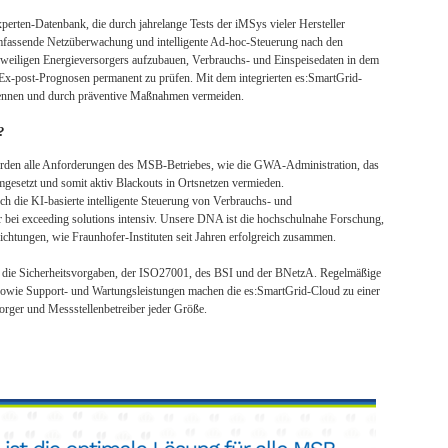
perten-Datenbank, die durch jahrelange Tests der iMSys vieler Hersteller
umfassende Netzüberwachung und intelligente Ad-hoc-Steuerung nach den
eweiligen Energieversorgers aufzubauen, Verbrauchs- und Einspeisedaten in dem
 Ex-post-Prognosen permanent zu prüfen. Mit dem integrierten es:SmartGrid-
kennen und durch präventive Maßnahmen vermeiden.
?
erden alle Anforderungen des MSB-Betriebes, wie die GWA-Administration, das
gesetzt und somit aktiv Blackouts in Ortsnetzen vermieden.
h die KI-basierte intelligente Steuerung von Verbrauchs- und
r bei exceeding solutions intensiv. Unsere DNA ist die hochschulnahe Forschung,
richtungen, wie Fraunhofer-Instituten seit Jahren erfolgreich zusammen.
en die Sicherheitsvorgaben, der ISO27001, des BSI und der BNetzA. Regelmäßige
sowie Support- und Wartungsleistungen machen die es:SmartGrid-Cloud zu einer
rsorger und Messstellenbetreiber jeder Größe.