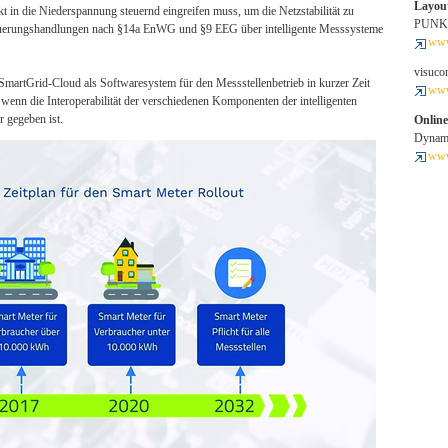
Layout
kt in die Niederspannung steuernd eingreifen muss, um die Netzstabilität zu
PUNKT
euerungshandlungen nach §14a EnWG und §9 EEG über intelligente Messsysteme
www
visuc
martGrid-Cloud als Softwaresystem für den Messstellenbetrieb in kurzer Zeit
www
r, wenn die Interoperabilität der verschiedenen Komponenten der intelligenten
 gegeben ist.
Onlin
Dynam
www