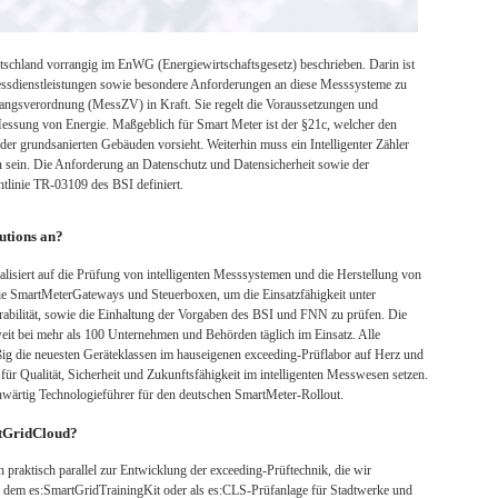
schland vorrangig im EnWG (Energiewirtschaftsgesetz) beschrieben. Darin ist
Messdienstleistungen sowie besondere Anforderungen an diese Messsysteme zu
gangsverordnung (MessZV) in Kraft. Sie regelt die Voraussetzungen und
essung von Energie. Maßgeblich für Smart Meter ist der §21c, welcher den
der grundsanierten Gebäuden vorsieht. Weiterhin muss ein Intelligenter Zähler
n sein. Die Anforderung an Datenschutz und Datensicherheit sowie der
chtlinie TR-03109 des BSI definiert.
utions an?
zialisiert auf die Prüfung von intelligenten Messsystemen und die Herstellung von
e SmartMeterGateways und Steuerboxen, um die Einsatzfähigkeit unter
erabilität, sowie die Einhaltung der Vorgaben des BSI und FNN zu prüfen. Die
it bei mehr als 100 Unternehmen und Behörden täglich im Einsatz. Alle
ig die neuesten Geräteklassen im hauseigenen exceeding-Prüflabor auf Herz und
für Qualität, Sicherheit und Zukunftsfähigkeit im intelligenten Messwesen setzen.
nwärtig Technologieführer für den deutschen SmartMeter-Rollout.
tGrid­Cloud?
praktisch parallel zur Entwicklung der exceeding-Prüftechnik, die wir
e dem es:SmartGridTrainingKit oder als es:CLS-Prüfanlage für Stadtwerke und