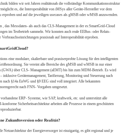
echnik bilden wir seit Jahren realitätsnah die vollständige Kommunikationsstruktur
öglicht es, die Interoperabilität von iMSys aller Geräte-Hersteller vor dem
s zu erproben und auf die jeweiligen usecases als gMSB oder wMSB anzuwenden.
n , das Messdaten- als auch das CLS-Management in der es:SmartGrid-Cloud
ungen im Testbetrieb sammeln. Wir konnten auch reale EEBus- oder Relais-
Verbrauchseinrichtungen praxisnah auf Interoperabilität erproben.
martGrid­Cloud?
tions eine modulare, skalierbare und praxiserprobte Lösung für den intelligenten
 Größenordnung. Sie vereint alle Bereiche des gMSB und wMSB in nur einer
ion (GWA) über CLS- Management (aEMT) bis hin zum MDM-Betrieb. Es wird
 – inklusive Gerätemanagement, Tarifierung, Monitoring und Steuerung nach
en nach §14a EnWG und §9 EEG sind voll integriert. Alle bekannten
d normgerecht nach FNN- Vorgaben umgesetzt.
n vorhandene ERP- Systeme, wie SAP, kraftwerk, etc. und unterstützt alle
I-konforme Sicherheitsarchitektur arbeiten alle Prozesse in einem geschützten
reproduzierbar.
eine Zukunftsversion oder Realität?
e Netzarchitektur der Energieversorger ist einzigartig, es gibt regional und je