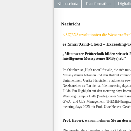
Klimaschutz
Transformation
Digitali
Nachricht
< SIQENS revolutioniert die Wasserstoffte
es:SmartGrid-Cloud – Exceeding-Te
„Mit unserer Prüftechnik bilden wir seit
intelligenten Messsysteme (iMSys) ab.“
Im Oktober ist „High noon“ für alle, die sich mit 
Messsystemen befassen und den Rollout voranbri
Unternehmen, Geräte-Hersteller, Stadtwerke sow
Netzbetreiber treffen sich auf den metering days
Fulda. Ein Highlight auf den metering days kom
Weinberg Campus Halle (Saale), die es:SmartGrid-
GWA- und CLS-Management. THEMEN!magazin s
metering days 2025 mit Prof. Uwe Heuert, Gesch
Prof. Heuert, warum nehmen Sie an den m
Die metering days beweisen schon seit Jahren, da