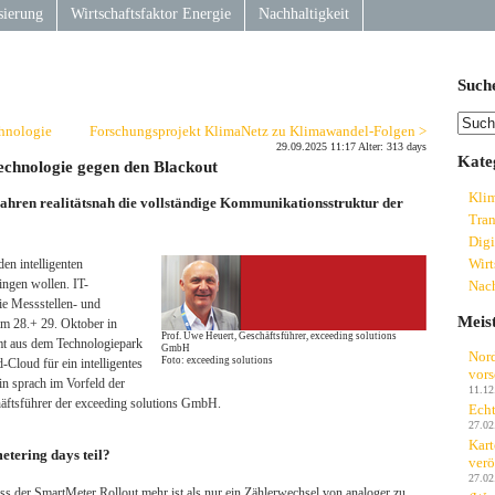
sierung
Wirtschaftsfaktor Energie
Nachhaltigkeit
Such
chnologie
Forschungsprojekt KlimaNetz zu Klimawandel-Folgen >
29.09.2025 11:17 Alter: 313 days
Kate
chnologie gegen den Blackout
Kli
 Jahren realitätsnah die vollständige Kommunikationsstruktur der
Tran
Digi
Wirt
den intelligenten
Nach
ngen wollen. IT-
ie Messstellen- und
Meis
 am 28.+ 29. Oktober in
Prof. Uwe Heuert, Geschäftsführer, exceeding solutions
mt aus dem Technologiepark
GmbH
Nord
Foto: exceeding solutions
Cloud für ein intelligentes
vors
prach im Vorfeld der
11.12
äftsführer der exceeding solutions GmbH.
Echt
27.02
Kart
etering days teil?
verö
27.02
ss der SmartMeter Rollout mehr ist als nur ein Zählerwechsel von analoger zu