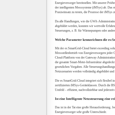
Energieversorger bereitstellen. Mit unserer Prüft
der intelligenten Messsysteme (iMSys) ab. Das erm
Praxiseinsatz zu testen, die Prozesse der iMSy
Da alle Handlungen, wie die GWA-Administratio
abgebildet werden, konnten wir wertvolle Erfahr
Steuerungen, z. B. für Wärmepumpen oder andere 
Welche Parameter kennzeichnen die es:S
Mit der es:SmartGrid-Cloud bietet exceeding solu
Messstellenbetrieb von Energieversorgern jeder
Cloud-Plattform von der Gateway-Administrat
die gesamte Smart-Meter-Infrastruktur abgedeckt
gesetzlichen Vorgaben. Alle Steuerungshandlung
Netzszenarien werden vollständig abgebildet un
Die es:SmartGrid-Cloud integriert sich flexibel i
zertifizierten iMSys-Geräteklassen. Durch die BS
Umfeld – effizient, nachvollziehbar und jederzeit 
Ist eine Intelligente Netzsteuerung eine r
Das ist in der Tat eine große Herausforderung. Jed
Energieversorger sehr große Unterschiede.