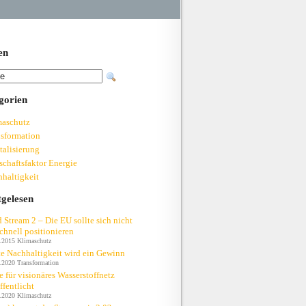
en
gorien
maschutz
sformation
talisierung
schaftsfaktor Energie
haltigkeit
tgelesen
 Stream 2 – Die EU sollte sich nicht
chnell positionieren
.2015
Klimaschutz
e Nachhaltigkeit wird ein Gewinn
.2020
Transformation
e für visionäres Wasserstoffnetz
ffentlicht
.2020
Klimaschutz