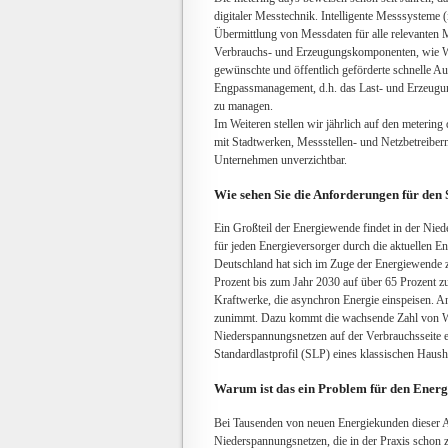
digitaler Messtechnik. Intelligente Messsysteme 
Übermittlung von Messdaten für alle relevanten 
Verbrauchs- und Erzeugungskomponenten, wie 
gewünschte und öffentlich geförderte schnelle Aus
Engpassmanagement, d.h. das Last- und Erzeugung
zu managen.
Im Weiteren stellen wir jährlich auf den meterin
mit Stadtwerken, Messstellen- und Netzbetreibern
Unternehmen unverzichtbar.
Wie sehen Sie die Anforderungen für den
Ein Großteil der Energiewende findet in der Niede
für jeden Energieversorger durch die aktuellen E
Deutschland hat sich im Zuge der Energiewende zu
Prozent bis zum Jahr 2030 auf über 65 Prozent z
Kraftwerke, die asynchron Energie einspeisen. An
zunimmt. Dazu kommt die wachsende Zahl von W
Niederspannungsnetzen auf der Verbrauchsseite 
Standardlastprofil (SLP) eines klassischen Haus
Warum ist das ein Problem für den Ener
Bei Tausenden von neuen Energiekunden dieser Ar
Niederspannungsnetzen, die in der Praxis schon zu