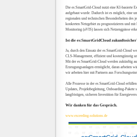
Die es:SmartGrid-Cloud nutzt eine KI-basierte Ex
aufgebaut wurde. Dadurch ist es möglich, eine 
regionalen und technischen Besonderheiten des j
konkreten Netzgebiet zu prognostizieren und mit
Monitoring (aVIS) lassen sich Netzengpässe er
Ist die es:SmartGrid­Cloud zukunftssicher
Ja, durch den Einsatz der es:SmartGrid-Cloud w
CLS-Management, effizient und kostengünstig um
Mit der es:SmartGrid-Cloud werden zukünftig auc
Erzeugungsanlagen ermöglicht, daran arbeiten wi
wir arbeiten hier mit Partnern aus Forschungsein
Alle Prozesse in der es:SmartGrid-Cloud erfüll
Updates, Projektbegleitung, Onboarding-Pakete 
langfristigen, sicheren Investition für Energieve
Wir danken für das Gespräch.
www.exceeding-solutions.de