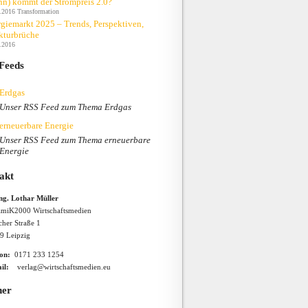
n) kommt der Strompreis 2.0?
.2016
Transformation
giemarkt 2025 – Trends, Perspektiven,
kturbrüche
.2016
Feeds
Erdgas
Unser RSS Feed zum Thema Erdgas
erneuerbare Energie
Unser RSS Feed zum Thema erneuerbare
Energie
akt
Ing. Lothar Müller
miK2000 Wirtschaftsmedien
cher Straße 1
9 Leipzig
fon:
0171 233 1254
il:
verlag@wirtschaftsmedien.eu
ner