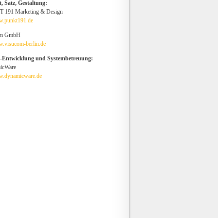
, Satz, Gestaltung:
 191 Marketing & Design
.punkt191.de
om GmbH
.visucom-berlin.de
e-Entwicklung und Systembetreuung:
icWare
.dynamicware.de