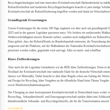
Recyclingtechnologien und eine innovative Kreislaufwirtschaft flächendeckend zu etablier
Rohstoffsicherheit und modernste Recyclingtechnologien braucht es jetzt mutige Schritte
Kreislaufwirtschaft als Rohstoffsicherung begriffen werden und damit im Wirtschaftsress
Grundlegende Erwartungen
Unsere Forderungen für die ersten 100 Tage ergänzen wir aber auch um grundlegende 
2025 und in der ganzen Legislatur passieren muss: Wir fordern ein umfassendes Maßna
Wettbewerbsfähigkeit unserer Branche sichert, sondern auch maßgeblich zur Rohstoffso
Dazu gehört, dass der Rohstofffonds im Bundeshaushalt untersetzt, die Neuordnung der
umgesetzt und die Plattform, auf der Maßnahmen der Nationalen Kreislaufwirtschaftsstra
priorisiert werden sollen, gegründet wird und tagt. Alles ist mach- und schaffbar.
Klare Zielforderungen
Aber auch für die Legislatur formulieren wir als BDE klare Zielforderungen. Denn in
Hochlauf der Kreislaufwirtschaft eine stärkende Säule für die deutsche Wirtschaft entste
ebenso wie Mineralik). Dafür braucht es aber klare Regeln schon am Anfang der Werts
mit Design for Recycling, klare Vorgaben an die öffentliche Hand beim Thema Vergabe
sowie Mindestrezyklateinsatzquoten.
Der Übergang zu einer konsequenten Kreislaufwirtschaft in Deutschland muss weiter ve
Receycling-, Sekundärrohstoff- und Entsorgungswirtschaft spielen dabei eine Schlüssel
klimafreundliche Sekundär- und Recyclingrohstoffe, die für die Transformation unserer 
www.bde.de