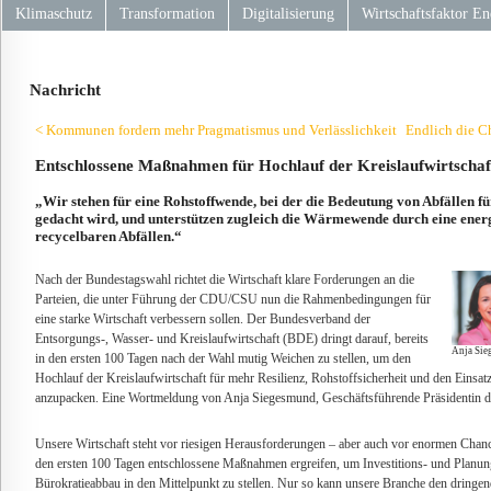
Klimaschutz
Transformation
Digitalisierung
Wirtschaftsfaktor En
Nachricht
< Kommunen fordern mehr Pragmatismus und Verlässlichkeit
Endlich die C
Entschlossene Maßnahmen für Hochlauf der Kreislaufwirtschaf
„Wir stehen für eine Rohstoffwende, bei der die Bedeutung von Abfällen fu
gedacht wird, und unterstützen zugleich die Wärmewende durch eine ener
recycelbaren Abfällen.“
Nach der Bundestagswahl richtet die Wirtschaft klare Forderungen an die
Parteien, die unter Führung der CDU/CSU nun die Rahmenbedingungen für
eine starke Wirtschaft verbessern sollen. Der Bundesverband der
Entsorgungs-, Wasser- und Kreislaufwirtschaft (BDE) dringt darauf, bereits
Anja Sie
in den ersten 100 Tagen nach der Wahl mutig Weichen zu stellen, um den
Hochlauf der Kreislaufwirtschaft für mehr Resilienz, Rohstoffsicherheit und den Einsa
anzupacken. Eine Wortmeldung von Anja Siegesmund, Geschäftsführende Präsidentin 
Unsere Wirtschaft steht vor riesigen Herausforderungen – aber auch vor enormen Chan
den ersten 100 Tagen entschlossene Maßnahmen ergreifen, um Investitions- und Planung
Bürokratieabbau in den Mittelpunkt zu stellen. Nur so kann unsere Branche den dringe