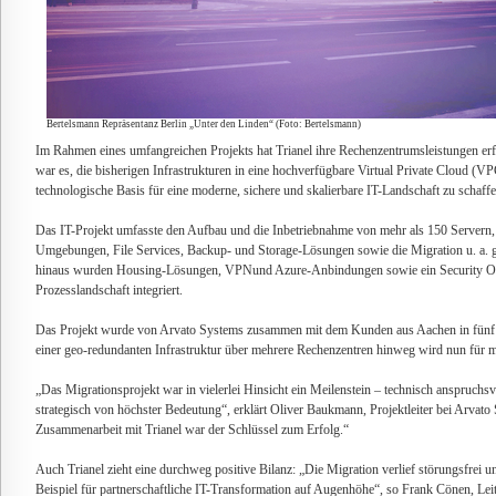
Bertelsmann Repräsentanz Berlin „Unter den Linden“ (Foto: Bertelsmann)
Im Rahmen eines umfangreichen Projekts hat Trianel ihre Rechenzentrumsleistungen erfo
war es, die bisherigen Infrastrukturen in eine hochverfügbare Virtual Private Cloud (VP
technologische Basis für eine moderne, sichere und skalierbare IT-Landschaft zu schaffe
Das IT-Projekt umfasste den Aufbau und die Inbetriebnahme von mehr als 150 Servern,
Umgebungen, File Services, Backup- und Storage-Lösungen sowie die Migration u. a. ge
hinaus wurden Housing-Lösungen, VPNund Azure-Anbindungen sowie ein Security Op
Prozesslandschaft integriert.
Das Projekt wurde von Arvato Systems zusammen mit dem Kunden aus Aachen in fünf T
einer geo-redundanten Infrastruktur über mehrere Rechenzentren hinweg wird nun für m
„Das Migrationsprojekt war in vielerlei Hinsicht ein Meilenstein – technisch anspruchs
strategisch von höchster Bedeutung“, erklärt Oliver Baukmann, Projektleiter bei Arvato
Zusammenarbeit mit Trianel war der Schlüssel zum Erfolg.“
Auch Trianel zieht eine durchweg positive Bilanz: „Die Migration verlief störungsfrei 
Beispiel für partnerschaftliche IT-Transformation auf Augenhöhe“, so Frank Cönen, Le