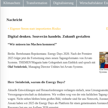
Klimaschutz
Transformation
Digitalisierung
Wirtschaftsfaktor En
Nachricht
< Eigener Strom statt importiertes Risiko
D
Digital denken. Souverän handeln. Zukunft gestalten
“Wir müssen ins Machen kommen!”
Berlin. Bertelsmann Repräsentanz. Energy Days 2026. Nach der Premiere
2025 folgte jetzt die Fortsetzung eines neuen Tagungsformates von Arvato
Systems. THEMEN!Magazin hatte Gelegenheit zum Einblick und sprach mit
Olaf Steinbrink
, Managing Director Utilities bei Arvato Systems.
Olaf Stei
Systems
Herr Steinbrink, warum die Energy Days?
Aktuelle Entwicklungen und Herausforderungen verlangen einfach, neue Lösungsansätze 
Versorgungswirtschaft zu diskutieren. Wir wollten weg von der rein fachlichen Tagun
wagen. Nicht stehen bleiben beim großen Bild, vielmehr sind für uns Netzwerk, Austa
Ansatz haben wir 2025 die Energy Days als Plattform für einen gemeinsamen Austausch 
Resonanz hat uns zur Auflage 2026 ermutigt.