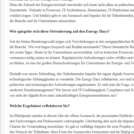
Denn die Zukunft der Energiewirtschaft entscheidet sich heute nicht allein an politische
Einzeltrends. Vielmehr in Prozessen, IT-Architekturen, Datenräumen, IT-Plattformen un
wirklich tragen. Und letztlich geht es um Austausch und Impulse für die Teilnehmende
die Branche und ihr Unternehmen einzuordnen.
Wie spiegelte sich diese Orientierung auf den Energy Days?
Seit der letzten Bundestagswahl zeigen sich Verschiebungen in den energiepolitischen
die Branche. Wie weit liegen Anspruch und Realität auseinander? Dieser thematische 
des ersten Tages. Heute ist für Unternehmen unverzichtbar, sich in kritischen Prozessen 
vertrauenswürdig nutzen zu können. Regulatorische Anforderungen sicher erfüllen und
zu bleiben, ist eine der großen Herausforderungen für Unternehmen der Energie- und V
Deshalb war unsere Zielstellung, den Teilnehmenden Impulse für eigene digitale Souver
technologischer Abhängigkeiten zu vermitteln. Die Energy Days reflektierten, wir sind i
politischer und technologischer Anforderungen angekommen. Es steht jetzt die Frage, w
modernes Kundenmanagement? Wie lassen sich IT-Unabhängigkeit, Compliance und Z
wie sieht der digitale Kern eines zukunftsfähigen Energieunternehmens aus?
Welche Ergebnisse reflektieren Sie?
Im Mittelpunkt standen in diesem Jahr der offene Austausch, die praxisnahen Einblicke u
den Fachvorträgen und Diskussionen widerspiegelte. Gleichzeitig aber auch die Impul
Charme der Veranstaltung auszeichnet. So gab es vielfältige Impulse für neue Projekte 
den Wunsch der Teilnehmer, diese Form des Austausches fortzusetzen und im Dialog zu 