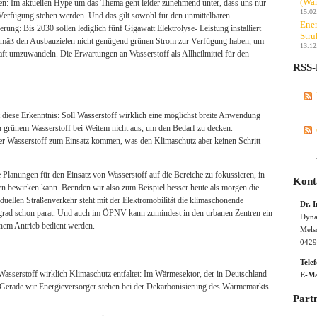
(Wan
: Im aktuellen Hype um das Thema geht leider zunehmend unter, dass uns nur
15.02
Verfügung stehen werden. Und das gilt sowohl für den unmittelbaren
Ener
rung: Bis 2030 sollen lediglich fünf Gigawatt Elektrolyse- Leistung installiert
Stru
emäß den Ausbauzielen nicht genügend grünen Strom zur Verfügung haben, um
13.12
aft umzuwandeln. Die Erwartungen an Wasserstoff als Allheilmittel für den
RSS-
 diese Erkenntnis: Soll Wasserstoff wirklich eine möglichst breite Anwendung
on grünem Wasserstoff bei Weitem nicht aus, um den Bedarf zu decken.
er Wasserstoff zum Einsatz kommen, was den Klimaschutz aber keinen Schritt
e Planungen für den Einsatz von Wasserstoff auf die Bereiche zu fokussieren, in
Kont
en bewirken kann. Beenden wir also zum Beispiel besser heute als morgen die
uellen Straßenverkehr steht mit der Elektromobilität die klimaschonende
Dr. 
grad schon parat. Und auch im ÖPNV kann zumindest in den urbanen Zentren ein
Dyna
schem Antrieb bedient werden.
Mels
0429
Tele
 Wasserstoff wirklich Klimaschutz entfaltet: Im Wärmesektor, der in Deutschland
E-Ma
. Gerade wir Energieversorger stehen bei der Dekarbonisierung des Wärmemarkts
Part