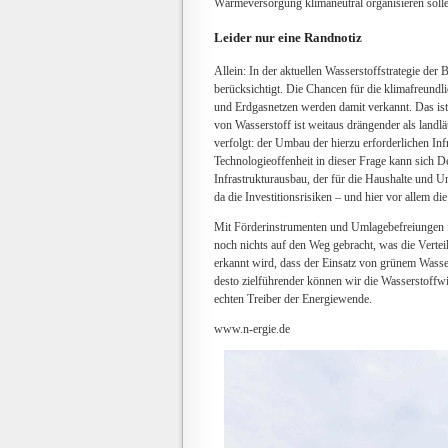
Wärmeversorgung klimaneutral organisieren soll
Leider nur eine Randnotiz
Allein: In der aktuellen Wasserstoffstrategie d
berücksichtigt. Die Chancen für die klimafreun
und Erdgasnetzen werden damit verkannt. Das ist
von Wasserstoff ist weitaus drängender als land
verfolgt: der Umbau der hierzu erforderlichen In
Technologieoffenheit in dieser Frage kann sich De
Infrastrukturausbau, der für die Haushalte und U
da die Investitionsrisiken – und hier vor allem di
Mit Förderinstrumenten und Umlagebefreiungen für
noch nichts auf den Weg gebracht, was die Verteil
erkannt wird, dass der Einsatz von grünem Wasser
desto zielführender können wir die Wasserstoffw
echten Treiber der Energiewende.
www.n-ergie.de