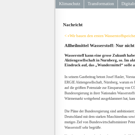
Klimaschutz
Transformation
Digitali
Nachricht
< »Wir bauen den ersten Wasserstoffspeiche
Allheilmittel Wasserstoff: Nur ni
Wasserstoff kann eine grose Zukunft habe
Aktiengesellschaft in Nurnberg, so. Im a
Eindruck auf, das „Wundermittel“ solle a
In seinem Gastbeitrag betont Josef Hasler, Vorst
ERGIE Aktiengesellschaft, Nürnberg, warum es be
auf die größten Potenziale zur Einsparung von C
Bundesregierung in ihrer Nationalen Wasserstoffs
Wärmemarkt weitgehend ausgeklammert hat, kann 
Die Pläne der Bundesregierung sind ambitioniert:
Deutschland mit dem starken Maschinenbau sowi
mutiges Ziel von Bundeswirtschaftsminister Peter
Wasserstoff sehr begrüße.