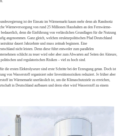
en.
er Bundesregierung ist der Einsatz im Wärmemarkt kaum mehr denn als Randnotiz
dliche Wärmeversorgung von rund 25 Millionen Haushalten an den Fernwärme-
 bedauerlich, denn die Einführung von verlässlichen Grundlagen für die Nutzung
läufig angenommen. Ganz gleich, welchen strukturpolitischen Pfad Deutschland
frastruktur dauert Jahrzehnte und muss zeitnah beginnen. Eine
utschland nicht leisten. Denn diese führt entweder zum parallelen
nternehmen schlicht zu teuer wird oder aber zum Abwarten auf Seiten der Akteure,
e politischen und regulatorischen Risiken – viel zu hoch sind.
 die ersten Elektrolyseure sind erste Schritte bei der Erzeugung getan. Doch ist
ung von Wasserstoff organisiert oder Investitionsrisiken reduziert. Je früher aber
stoff im Wärmemarkt unerlässlich ist, um die Klimaschutzziele zu erreichen,
irtschaft in Deutschland aufbauen und desto eher wird Wasserstoff zu einem