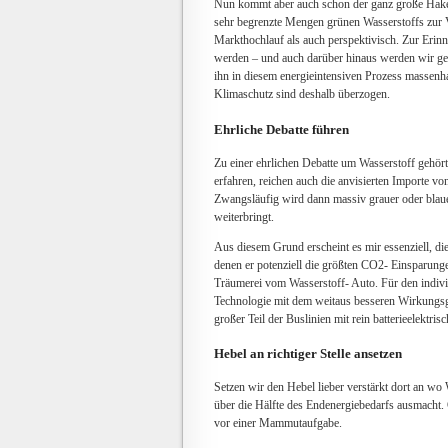
Nun kommt aber auch schon der ganz große Haken
sehr begrenzte Mengen grünen Wasserstoffs zur 
Markthochlauf als auch perspektivisch. Zur Erinne
werden – und auch darüber hinaus werden wir g
ihn in diesem energieintensiven Prozess massenh
Klimaschutz sind deshalb überzogen.
Ehrliche Debatte führen
Zu einer ehrlichen Debatte um Wasserstoff gehört
erfahren, reichen auch die anvisierten Importe v
Zwangsläufig wird dann massiv grauer oder blau
weiterbringt.
Aus diesem Grund erscheint es mir essenziell, di
denen er potenziell die größten CO2- Einsparung
Träumerei vom Wasserstoff- Auto. Für den individ
Technologie mit dem weitaus besseren Wirkungs
großer Teil der Buslinien mit rein batterieelektri
Hebel an richtiger Stelle ansetzen
Setzen wir den Hebel lieber verstärkt dort an wo
über die Hälfte des Endenergiebedarfs ausmacht
vor einer Mammutaufgabe.