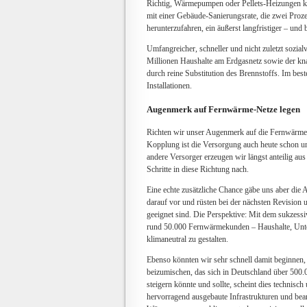
Richtig, Wärmepumpen oder Pellets-Heizungen kö
mit einer Gebäude-Sanierungsrate, die zwei Proze
herunterzufahren, ein äußerst langfristiger – und
Umfangreicher, schneller und nicht zuletzt sozi
Millionen Haushalte am Erdgasnetz sowie der kna
durch reine Substitution des Brennstoffs. Im bes
Installationen.
Augenmerk auf Fernwärme-Netze legen
Richten wir unser Augenmerk auf die Fernwärme-
Kopplung ist die Versorgung auch heute schon umw
andere Versorger erzeugen wir längst anteilig a
Schritte in diese Richtung nach.
Eine echte zusätzliche Chance gäbe uns aber die 
darauf vor und rüsten bei der nächsten Revision 
geeignet sind. Die Perspektive: Mit dem sukzess
rund 50.000 Fernwärmekunden – Haushalte, Unte
klimaneutral zu gestalten.
Ebenso könnten wir sehr schnell damit beginnen,
beizumischen, das sich in Deutschland über 500.0
steigern könnte und sollte, scheint dies technis
hervorragend ausgebaute Infrastrukturen und bea