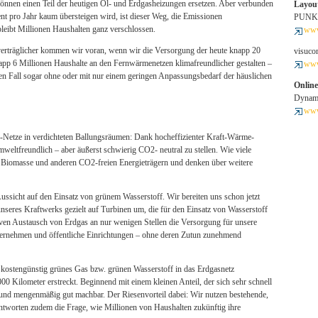
nnen einen Teil der heutigen Öl- und Erdgasheizungen ersetzen. Aber verbunden
Layout
nt pro Jahr kaum übersteigen wird, ist dieser Weg, die Emissionen
PUNKT
 bleibt Millionen Haushalten ganz verschlossen.
www
alverträglicher kommen wir voran, wenn wir die Versorgung der heute knapp 20
visuc
pp 6 Millionen Haushalte an den Fernwärmenetzen klimafreundlicher gestalten –
www
ten Fall sogar ohne oder mit nur einem geringen Anpassungsbedarf der häuslichen
Onlin
Dynam
www
Netze in verdichteten Ballungsräumen: Dank hocheffizienter Kraft-Wärme-
eltfreundlich – aber äußerst schwierig CO2- neutral zu stellen. Wie viele
us Biomasse und anderen CO2-freien Energieträgern und denken über weitere
Aussicht auf den Einsatz von grünem Wasserstoff. Wir bereiten uns schon jetzt
unseres Kraftwerks gezielt auf Turbinen um, die für den Einsatz von Wasserstoff
iven Austausch von Erdgas an nur wenigen Stellen die Versorgung für unsere
rnehmen und öffentliche Einrichtungen – ohne deren Zutun zunehmend
 kostengünstig grünes Gas bzw. grünen Wasserstoff in das Erdgasnetz
00 Kilometer erstreckt. Beginnend mit einem kleinen Anteil, der sich sehr schnell
ch und mengenmäßig gut machbar. Der Riesenvorteil dabei: Wir nutzen bestehende,
ntworten zudem die Frage, wie Millionen von Haushalten zukünftig ihre