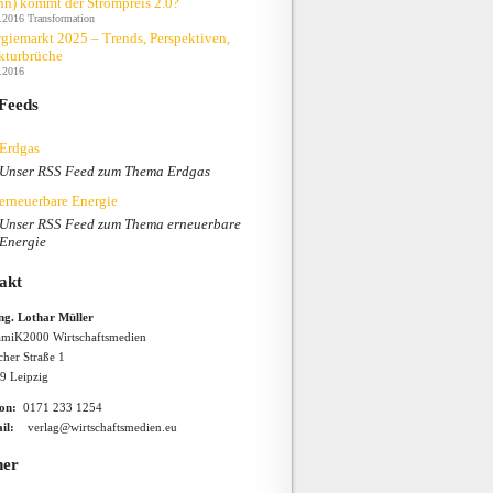
n) kommt der Strompreis 2.0?
.2016
Transformation
giemarkt 2025 – Trends, Perspektiven,
kturbrüche
.2016
Feeds
Erdgas
Unser RSS Feed zum Thema Erdgas
erneuerbare Energie
Unser RSS Feed zum Thema erneuerbare
Energie
akt
Ing. Lothar Müller
miK2000 Wirtschaftsmedien
cher Straße 1
9 Leipzig
fon:
0171 233 1254
il:
verlag@wirtschaftsmedien.eu
ner