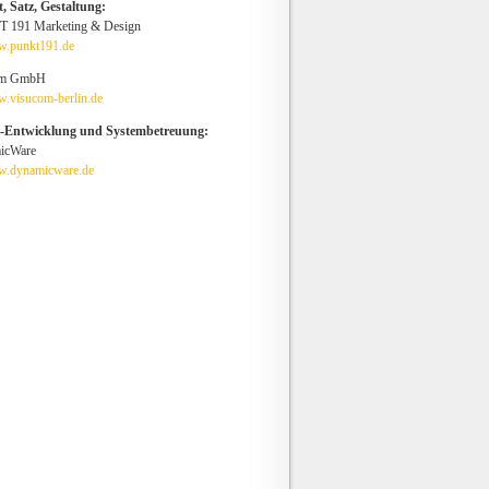
, Satz, Gestaltung:
 191 Marketing & Design
.punkt191.de
om GmbH
.visucom-berlin.de
e-Entwicklung und Systembetreuung:
icWare
.dynamicware.de