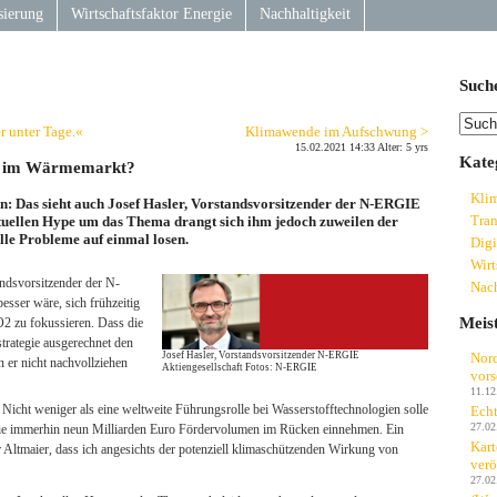
sierung
Wirtschaftsfaktor Energie
Nachhaltigkeit
Such
r unter Tage.«
Klimawende im Aufschwung >
15.02.2021 14:33 Alter: 5 yrs
Kate
cht im Wärmemarkt?
Kli
n: Das sieht auch Josef Hasler, Vorstandsvorsitzender der N-ERGIE
Tran
ktuellen Hype um das Thema drangt sich ihm jedoch zuweilen der
lle Probleme auf einmal losen.
Digi
Wirt
andsvorsitzender der N-
Nach
sser wäre, sich frühzeitig
Meis
O2 zu fokussieren. Dass die
trategie ausgerechnet den
Nord
Josef Hasler, Vorstandsvorsitzender N-ERGIE
er nicht nachvollziehen
Aktiengesellschaft Fotos: N-ERGIE
vors
11.12
 Nicht weniger als eine weltweite Führungsrolle bei Wasserstofftechnologien solle
Echt
27.02
e immerhin neun Milliarden Euro Fördervolumen im Rücken einnehmen. Ein
Kart
 Altmaier, dass ich angesichts der potenziell klimaschützenden Wirkung von
verö
27.02