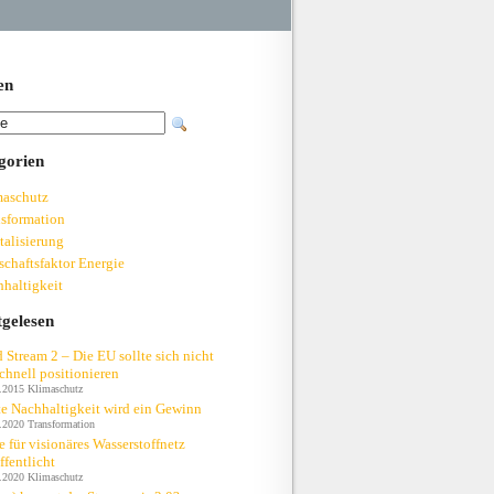
en
gorien
maschutz
sformation
talisierung
schaftsfaktor Energie
haltigkeit
tgelesen
 Stream 2 – Die EU sollte sich nicht
chnell positionieren
.2015
Klimaschutz
e Nachhaltigkeit wird ein Gewinn
.2020
Transformation
e für visionäres Wasserstoffnetz
ffentlicht
.2020
Klimaschutz