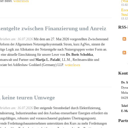
(Wan
tner BBH.
weiterlesen
15.02
Ener
Stru
13.12
RSS-
entgelte zwischen Finanzierung und Anreiz
hrieben am: 16.07.2026
Mit dem am 27. Mai 2026 vorgestellten Zwischenstand
Reform der Allgemeinen Netzentgeltsystematik Strom, kurz AgNes, nimmt die
ftige Logik zur Allokation der Netzentgelte nach Nutzergruppen weiter Form an.
 eine aktuelle Einschätzung für unsere Leser von
Dr. Boris Scholtka
,
tsanwalt und Partner und
Marija L. Pašalić
, LL.M., Rechtsanwältin und
ociate bei Addleshaw Goddard (Germany) LLP.
weiterlesen
Kont
Dr. 
Dyna
Mels
, keine teuren Umwege
0429
Tele
hrieben am: 16.07.2026
Der steigende Strombedarf durch Elektrifizierung,
E-Ma
talisierung, Industrieumbau und den Ausbau erneuerbarer Energien erfordert ein
tungsfähiges, robustes und vorausschauend geplantes Übertragungsnetz.
Part
rende Freileitungsbauunternehmen unterstützen den Kurs zu mehr Freileitungen