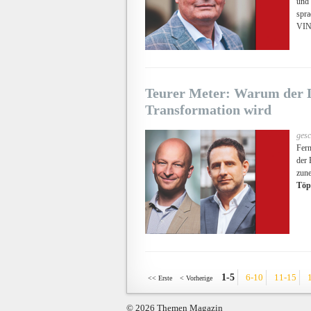
und 
spr
VIN
Teurer Meter: Warum der L
Transformation wird
gesc
Fern
der 
zun
Töp
1-5
6-10
11-15
<< Erste
< Vorherige
© 2026 Themen Magazin