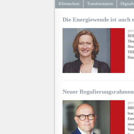
Klimaschutz
Transformation
Digitali
Die Energiewende ist auch 
gesc
BDEW
Them
Hera
THE
Haup
Neuer Regulierungsrahmen 
gesc
BBH-
brac
Ener
zus
Vors