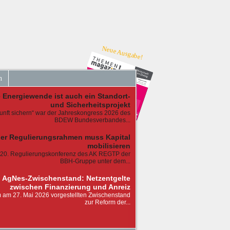
Neue Ausgabe!
n
e Energiewende ist auch ein Standort-
und Sicherheitsprojekt
kunft sichern“ war der Jahreskongress 2026 des
BDEW Bundesverbandes...
er Regulierungsrahmen muss Kapital
mobilisieren
 20. Regulierungskonferenz des AK REGTP der
BBH-Gruppe unter dem...
AgNes-Zwischenstand: Netzentgelte
zwischen Finanzierung und Anreiz
 am 27. Mai 2026 vorgestellten Zwischenstand
zur Reform der...