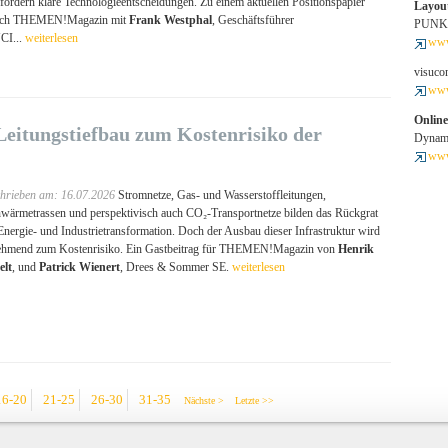
fordern klare Technologieentscheidungen. Zu einem aktuellen Positionspapier
Layout
ach THEMEN!Magazin mit
Frank Westphal
, Geschäftsführer
PUNKT
CI...
weiterlesen
www
visuc
www
Onlin
eitungstiefbau zum Kostenrisiko der
Dynam
www
hrieben am: 16.07.2026
Stromnetze, Gas- und Wasserstoffleitungen,
wärmetrassen und perspektivisch auch CO₂-Transportnetze bilden das Rückgrat
Energie- und Industrietransformation. Doch der Ausbau dieser Infrastruktur wird
ehmend zum Kostenrisiko. Ein Gastbeitrag für THEMEN!Magazin von
Henrik
elt
, und
Patrick Wienert
, Drees & Sommer SE.
weiterlesen
16-20
21-25
26-30
31-35
Nächste >
Letzte >>