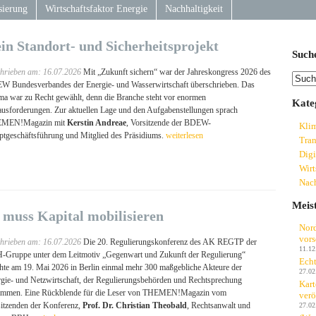
sierung
Wirtschaftsfaktor Energie
Nachhaltigkeit
ein Standort- und Sicherheitsprojekt
Such
hrieben am: 16.07.2026
Mit „Zukunft sichern“ war der Jahreskongress 2026 des
 Bundesverbandes der Energie- und Wasserwirtschaft überschrieben. Das
a war zu Recht gewählt, denn die Branche steht vor enormen
Kate
usforderungen. Zur aktuellen Lage und den Aufgabenstellungen sprach
MEN!Magazin mit
Kerstin Andreae
, Vorsitzende der BDEW-
Kli
tgeschäftsführung und Mitglied des Präsidiums.
weiterlesen
Tran
Digi
Wirt
Nach
Meis
muss Kapital mobilisieren
Nord
vors
hrieben am: 16.07.2026
Die 20. Regulierungskonferenz des AK REGTP der
11.12
Gruppe unter dem Leitmotiv „Gegenwart und Zukunft der Regulierung“
Echt
hte am 19. Mai 2026 in Berlin einmal mehr 300 maßgebliche Akteure der
27.02
gie- und Netzwirtschaft, der Regulierungsbehörden und Rechtsprechung
Kart
ammen. Eine Rückblende für die Leser von THEMEN!Magazin vom
verö
27.02
itzenden der Konferenz,
Prof. Dr. Christian Theobald
, Rechtsanwalt und