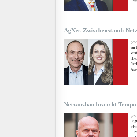
Par
AgNes-Zwischenstand: Netz
gesc
zur 
kün
Hier
Rech
Ass
Netzausbau braucht Tempo
gesc
Digi
leis
Füh