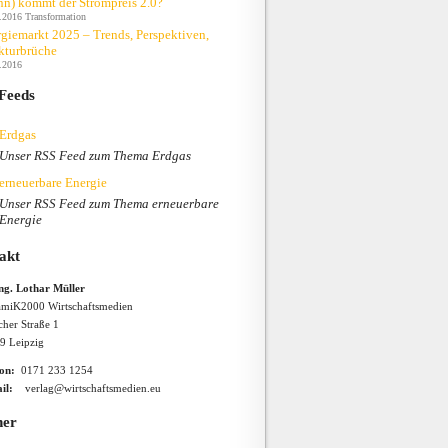
n) kommt der Strompreis 2.0?
.2016
Transformation
giemarkt 2025 – Trends, Perspektiven,
kturbrüche
.2016
Feeds
Erdgas
Unser RSS Feed zum Thema Erdgas
erneuerbare Energie
Unser RSS Feed zum Thema erneuerbare
Energie
akt
Ing. Lothar Müller
miK2000 Wirtschaftsmedien
cher Straße 1
9 Leipzig
fon:
0171 233 1254
il:
verlag@wirtschaftsmedien.eu
ner