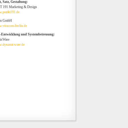
, Satz, Gestaltung:
 191 Marketing & Design
.punkt191.de
om GmbH
.visucom-berlin.de
e-Entwicklung und Systembetreuung:
icWare
.dynamicware.de