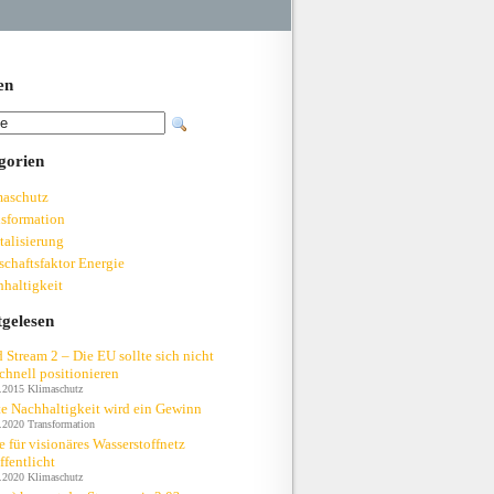
en
gorien
maschutz
sformation
talisierung
schaftsfaktor Energie
haltigkeit
tgelesen
 Stream 2 – Die EU sollte sich nicht
chnell positionieren
.2015
Klimaschutz
e Nachhaltigkeit wird ein Gewinn
.2020
Transformation
e für visionäres Wasserstoffnetz
ffentlicht
.2020
Klimaschutz